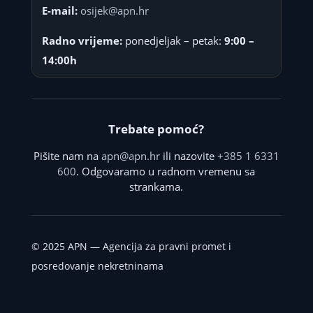
E-mail:
osijek@apn.hr
Radno vrijeme:
ponedjeljak – petak:
9:00 –
14:00h
Trebate pomoć?
Pišite nam na
apn@apn.hr
ili nazovite
+385 1 6331
600
. Odgovaramo u radnom vremenu sa
strankama.
©
2025
APN — Agencija za pravni promet i
posredovanje nekretninama