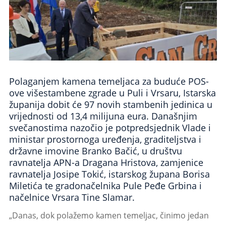
Polaganjem kamena temeljaca za buduće POS-
ove višestambene zgrade u Puli i Vrsaru, Istarska
županija dobit će 97 novih stambenih jedinica u
vrijednosti od 13,4 milijuna eura. Današnjim
svečanostima nazočio je potpredsjednik Vlade i
ministar prostornoga uređenja, graditeljstva i
državne imovine Branko Bačić, u društvu
ravnatelja APN-a Dragana Hristova, zamjenice
ravnatelja Josipe Tokić, istarskog župana Borisa
Miletića te gradonačelnika Pule Peđe Grbina i
načelnice Vrsara Tine Slamar.
„Danas, dok polažemo kamen temeljac, činimo jedan