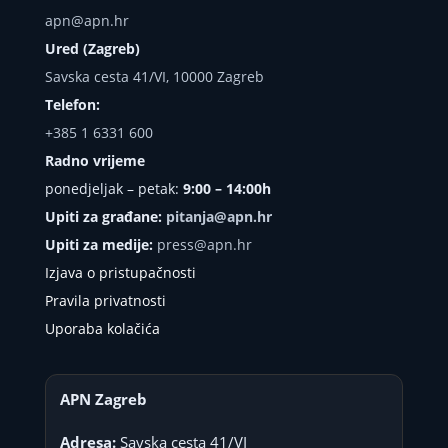
apn@apn.hr
Ured (Zagreb)
Savska cesta 41/VI, 10000 Zagreb
Telefon:
+385 1 6331 600
Radno vrijeme
ponedjeljak – petak:
9:00 – 14:00h
Upiti za građane:
pitanja@apn.hr
Upiti za medije:
press@apn.hr
Izjava o pristupačnosti
Pravila privatnosti
Uporaba kolačića
APN Zagreb
Adresa:
Savska cesta 41/VI