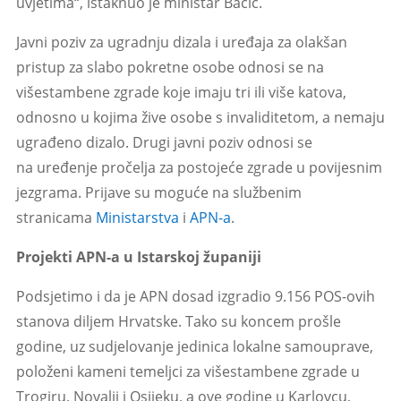
uvjetima“, istaknuo je ministar Bačić.
Javni poziv za ugradnju dizala i uređaja za olakšan
pristup za slabo pokretne osobe odnosi se na
višestambene zgrade koje imaju tri ili više katova,
odnosno u kojima žive osobe s invaliditetom, a nemaju
ugrađeno dizalo. Drugi javni poziv odnosi se
na uređenje pročelja za postojeće zgrade u povijesnim
jezgrama. Prijave su moguće na službenim
stranicama
Ministarstva
i
APN-a
.
Projekti APN-a u Istarskoj županiji
Podsjetimo i da je APN dosad izgradio 9.156 POS-ovih
stanova diljem Hrvatske. Tako su koncem prošle
godine, uz sudjelovanje jedinica lokalne samouprave,
položeni kameni temeljci za višestambene zgrade u
Trogiru, Novalji i Osijeku, a ove godine u Karlovcu,