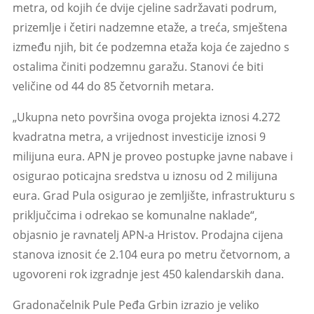
metra, od kojih će dvije cjeline sadržavati podrum,
prizemlje i četiri nadzemne etaže, a treća, smještena
između njih, bit će podzemna etaža koja će zajedno s
ostalima činiti podzemnu garažu. Stanovi će biti
veličine od 44 do 85 četvornih metara.
„Ukupna neto površina ovoga projekta iznosi 4.272
kvadratna metra, a vrijednost investicije iznosi 9
milijuna eura. APN je proveo postupke javne nabave i
osigurao poticajna sredstva u iznosu od 2 milijuna
eura. Grad Pula osigurao je zemljište, infrastrukturu s
priključcima i odrekao se komunalne naklade“,
objasnio je ravnatelj APN-a Hristov. Prodajna cijena
stanova iznosit će 2.104 eura po metru četvornom, a
ugovoreni rok izgradnje jest 450 kalendarskih dana.
Gradonačelnik Pule Peđa Grbin izrazio je veliko