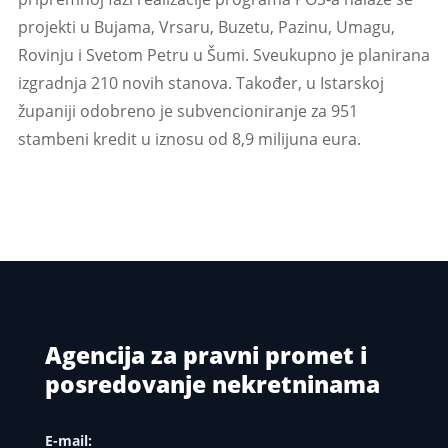
projekti u Bujama, Vrsaru, Buzetu, Pazinu, Umagu,
Rovinju i Svetom Petru u Šumi. Sveukupno je planirana
izgradnja 210 novih stanova. Također, u Istarskoj
županiji odobreno je subvencioniranje za 951
stambeni kredit u iznosu od 8,9 milijuna eura.
Agencija za pravni promet i
posredovanje nekretninama
E-mail: