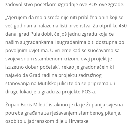
zadovoljstvo početkom izgradnje ove POS-ove zgrade.
„Vjerujem da moja sreća nije niti približna onih koji se
već godinama nalaze na listi prvenstva. Za otprilike 450
dana, grad Pula dobit će još jednu zgradu koja će
našim sugrađankama i sugrađanima biti dostupna po
povoljnim uvjetima. U vrijeme kad se suočavamo sa
svojevrsnom stambenom krizom, ovaj projekt je
izuzetno dobar početak“, rekao je gradonačelnik i
najavio da Grad radi na projektu zadružnog
stanovanja na Mutilskoj ulici te da se pripremaju i
druge lokacije u gradu za projekte POS-a.
Župan Boris Miletić istaknuo je da je Županija svjesna
potreba građana za rješavanjem stambenog pitanja,
osobito u jadranskom dijelu Hrvatske.