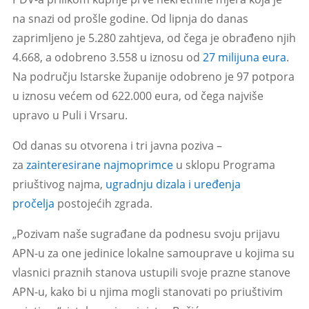
na snazi od prošle godine. Od lipnja do danas
zaprimljeno je 5.280 zahtjeva, od čega je obrađeno njih
4.668, a odobreno 3.558 u iznosu od
27 milijuna eura
.
Na području Istarske županije odobreno je 97 potpora
u iznosu većem od 622.000 eura, od čega najviše
upravo u Puli i Vrsaru.
Od danas su otvorena i tri javna poziva –
za
zainteresirane najmoprimce
u sklopu Programa
priuštivog najma,
ugradnju dizala i uređenja
pročelja
postojećih zgrada.
„Pozivam naše sugrađane da podnesu svoju prijavu
APN-u za one jedinice lokalne samouprave u kojima su
vlasnici praznih stanova ustupili svoje prazne stanove
APN-u, kako bi u njima mogli stanovati po priuštivim