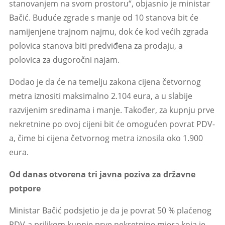
stanovanjem na svom prostoru“, objasnio je ministar
Bačić. Buduće zgrade s manje od 10 stanova bit će
namijenjene trajnom najmu, dok će kod većih zgrada
polovica stanova biti predviđena za prodaju, a
polovica za dugoročni najam.
Dodao je da će na temelju zakona cijena četvornog
metra iznositi maksimalno 2.104 eura, a u slabije
razvijenim sredinama i manje. Također, za kupnju prve
nekretnine po ovoj cijeni bit će omogućen povrat PDV-
a, čime bi cijena četvornog metra iznosila oko 1.900
eura.
Od danas otvorena tri javna poziva za državne
potpore
Ministar Bačić podsjetio je da je povrat 50 % plaćenog
PDV-a prilikom kupnje prve nekretnine mjera koja je