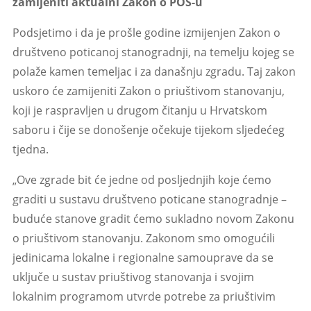
zamijeniti aktualni Zakon o POS-u
Podsjetimo i da je prošle godine izmijenjen Zakon o
društveno poticanoj stanogradnji, na temelju kojeg se
polaže kamen temeljac i za današnju zgradu. Taj zakon
uskoro će zamijeniti Zakon o priuštivom stanovanju,
koji je raspravljen u drugom čitanju u Hrvatskom
saboru i čije se donošenje očekuje tijekom sljedećeg
tjedna.
„Ove zgrade bit će jedne od posljednjih koje ćemo
graditi u sustavu društveno poticane stanogradnje –
buduće stanove gradit ćemo sukladno novom Zakonu
o priuštivom stanovanju. Zakonom smo omogućili
jedinicama lokalne i regionalne samouprave da se
uključe u sustav priuštivog stanovanja i svojim
lokalnim programom utvrde potrebe za priuštivim