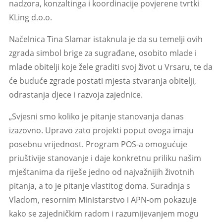
nadzora, konzaltinga i koordinacije povjerene tvrtki
KLing d.o.o.
Načelnica Tina Slamar istaknula je da su temelji ovih
zgrada simbol brige za sugrađane, osobito mlade i
mlade obitelji koje žele graditi svoj život u Vrsaru, te da
će buduće zgrade postati mjesta stvaranja obitelji,
odrastanja djece i razvoja zajednice.
„Svjesni smo koliko je pitanje stanovanja danas
izazovno. Upravo zato projekti poput ovoga imaju
posebnu vrijednost. Program POS-a omogućuje
priuštivije stanovanje i daje konkretnu priliku našim
mještanima da riješe jedno od najvažnijih životnih
pitanja, a to je pitanje vlastitog doma. Suradnja s
Vladom, resornim Ministarstvo i APN-om pokazuje
kako se zajedničkim radom i razumijevanjem mogu