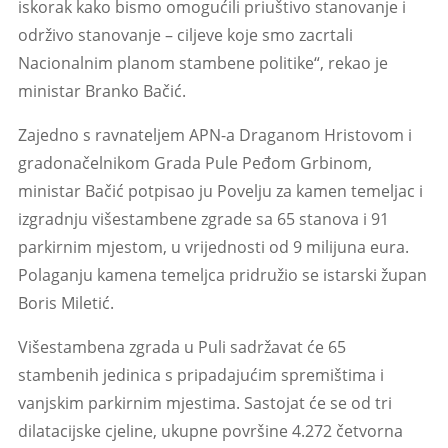
iskorak kako bismo omogućili priuštivo stanovanje i
održivo stanovanje – ciljeve koje smo zacrtali
Nacionalnim planom stambene politike“, rekao je
ministar Branko Bačić.
Zajedno s ravnateljem APN-a Draganom Hristovom i
gradonačelnikom Grada Pule Peđom Grbinom,
ministar Bačić potpisao ju Povelju za kamen temeljac i
izgradnju višestambene zgrade sa 65 stanova i 91
parkirnim mjestom, u vrijednosti od 9 milijuna eura.
Polaganju kamena temeljca pridružio se istarski župan
Boris Miletić.
Višestambena zgrada u Puli sadržavat će 65
stambenih jedinica s pripadajućim spremištima i
vanjskim parkirnim mjestima. Sastojat će se od tri
dilatacijske cjeline, ukupne površine 4.272 četvorna