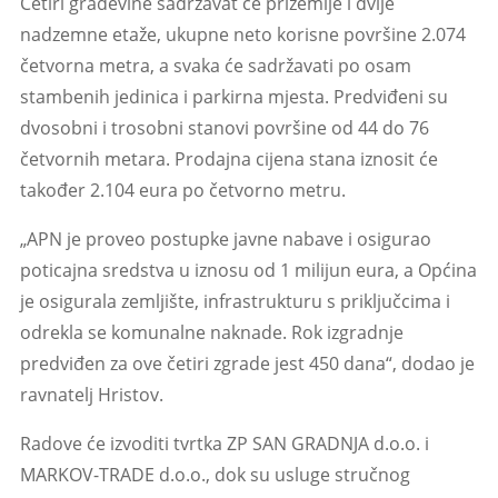
Četiri građevine sadržavat će prizemlje i dvije
nadzemne etaže, ukupne neto korisne površine 2.074
četvorna metra, a svaka će sadržavati po osam
stambenih jedinica i parkirna mjesta. Predviđeni su
dvosobni i trosobni stanovi površine od 44 do 76
četvornih metara. Prodajna cijena stana iznosit će
također 2.104 eura po četvorno metru.
„APN je proveo postupke javne nabave i osigurao
poticajna sredstva u iznosu od 1 milijun eura, a Općina
je osigurala zemljište, infrastrukturu s priključcima i
odrekla se komunalne naknade. Rok izgradnje
predviđen za ove četiri zgrade jest 450 dana“, dodao je
ravnatelj Hristov.
Radove će izvoditi tvrtka ZP SAN GRADNJA d.o.o. i
MARKOV-TRADE d.o.o., dok su usluge stručnog