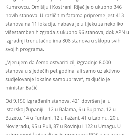
Kumrovcu, Omišlju i Kostreni. Riječ je o ukupno 346
novih stanova. U različitim fazama pripreme jest 413
stanova na 11 lokacija, nabava je u tijeku za nekoliko
višestambenih zgrada s ukupno 96 stanova, dok APN u
izgradnji trenutačno ima 808 stanova u sklopu svih
svojih programa.
„Vjerujem da ćemo ostvariti cilj izgradnje 8.000
stanova u sljedećih pet godina, ali samo uz aktivno
sudjelovanje lokalne samouprave“, zaključio je
ministar Bačić.
Od 9.156 izgrađenih stanova, 421 dovršen je u
Istarskoj županiji – 12 u Balama, 6 u Bujama, 12 u
Buzetu, 14 u Funtani, 12 u Fažani, 41 u Labinu, 20 u
Novigradu, 95 u Puli, 87 u Rovinju i 122 u Umagu. U
pripremnoj fazi realizacije programa POS-a nalaze se