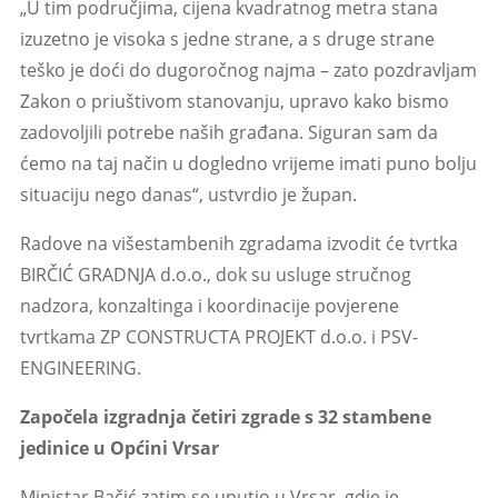
„U tim područjima, cijena kvadratnog metra stana
izuzetno je visoka s jedne strane, a s druge strane
teško je doći do dugoročnog najma – zato pozdravljam
Zakon o priuštivom stanovanju, upravo kako bismo
zadovoljili potrebe naših građana. Siguran sam da
ćemo na taj način u dogledno vrijeme imati puno bolju
situaciju nego danas“, ustvrdio je župan.
Radove na višestambenih zgradama izvodit će tvrtka
BIRČIĆ GRADNJA d.o.o., dok su usluge stručnog
nadzora, konzaltinga i koordinacije povjerene
tvrtkama ZP CONSTRUCTA PROJEKT d.o.o. i PSV-
ENGINEERING.
Započela izgradnja četiri zgrade s 32 stambene
jedinice u Općini Vrsar
Ministar Bačić zatim se uputio u Vrsar, gdje je