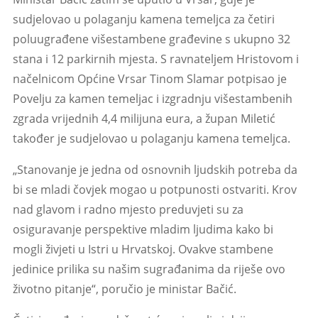
sudjelovao u polaganju kamena temeljca za četiri
poluugrađene višestambene građevine s ukupno 32
stana i 12 parkirnih mjesta. S ravnateljem Hristovom i
načelnicom Općine Vrsar Tinom Slamar potpisao je
Povelju za kamen temeljac i izgradnju višestambenih
zgrada vrijednih 4,4 milijuna eura, a župan Miletić
također je sudjelovao u polaganju kamena temeljca.
„Stanovanje je jedna od osnovnih ljudskih potreba da
bi se mladi čovjek mogao u potpunosti ostvariti. Krov
nad glavom i radno mjesto preduvjeti su za
osiguravanje perspektive mladim ljudima kako bi
mogli živjeti u Istri u Hrvatskoj. Ovakve stambene
jedinice prilika su našim sugrađanima da riješe ovo
životno pitanje“, poručio je ministar Bačić.