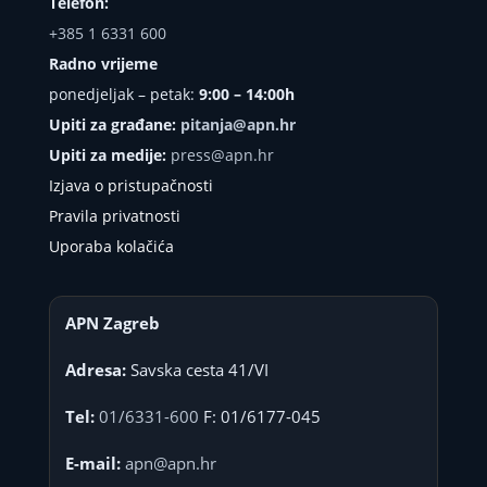
Telefon:
+385 1 6331 600
Radno vrijeme
ponedjeljak – petak:
9:00 – 14:00h
Upiti za građane:
pitanja@apn.hr
Upiti za medije:
press@apn.hr
Izjava o pristupačnosti
Pravila privatnosti
Uporaba kolačića
APN Zagreb
Adresa:
Savska cesta 41/VI
Tel:
01/6331-600
F: 01/6177-045
E-mail:
apn@apn.hr