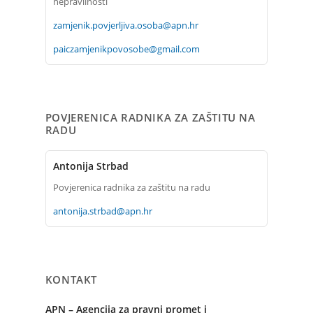
nepravilnosti
zamjenik.povjerljiva.osoba@apn.hr
paiczamjenikpovosobe@gmail.com
POVJERENICA RADNIKA ZA ZAŠTITU NA
RADU
Antonija Strbad
Povjerenica radnika za zaštitu na radu
antonija.strbad@apn.hr
KONTAKT
APN – Agencija za pravni promet i