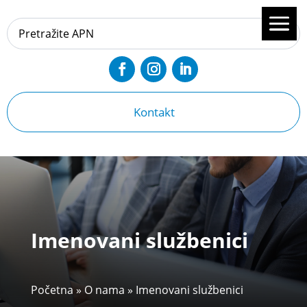
Kontakt
Imenovani službenici
Početna
»
O nama
»
Imenovani službenici