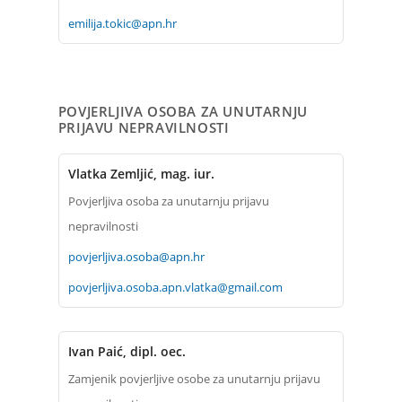
emilija.tokic@apn.hr
POVJERLJIVA OSOBA ZA UNUTARNJU
PRIJAVU NEPRAVILNOSTI
Vlatka Zemljić, mag. iur.
Povjerljiva osoba za unutarnju prijavu
nepravilnosti
povjerljiva.osoba@apn.hr
povjerljiva.osoba.apn.vlatka@gmail.com
Ivan Paić, dipl. oec.
Zamjenik povjerljive osobe za unutarnju prijavu