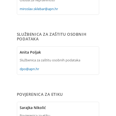
Osoba za nepravilnosti
miroslav.sklebar@apn.hr
SLUŽBENICA ZA ZAŠTITU OSOBNIH
PODATAKA
Anita Poljak
Službenica za zaštitu osobnih podataka
dpo@apn.hr
POVJERENICA ZA ETIKU
Sarajka Nikolić
Povjerenica za etiku