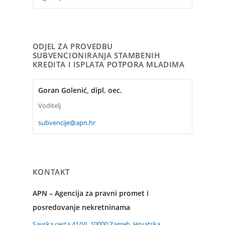
ODJEL ZA PROVEDBU
SUBVENCIONIRANJA STAMBENIH
KREDITA I ISPLATA POTPORA MLADIMA
Goran Golenić, dipl. oec.
Voditelj
subvencije@apn.hr
KONTAKT
APN – Agencija za pravni promet i
posredovanje nekretninama
Savska cesta 41/VI, 10000 Zagreb, Hrvatska