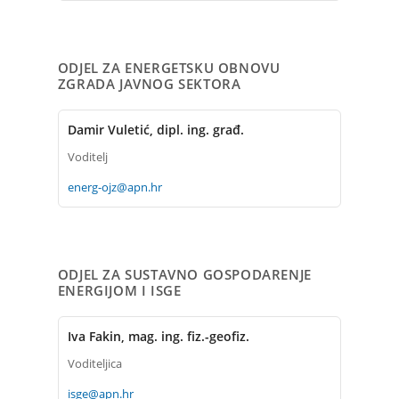
ODJEL ZA ENERGETSKU OBNOVU
ZGRADA JAVNOG SEKTORA
Damir Vuletić, dipl. ing. građ.
Voditelj
energ-ojz@apn.hr
ODJEL ZA SUSTAVNO GOSPODARENJE
ENERGIJOM I ISGE
Iva Fakin, mag. ing. fiz.-geofiz.
Voditeljica
isge@apn.hr