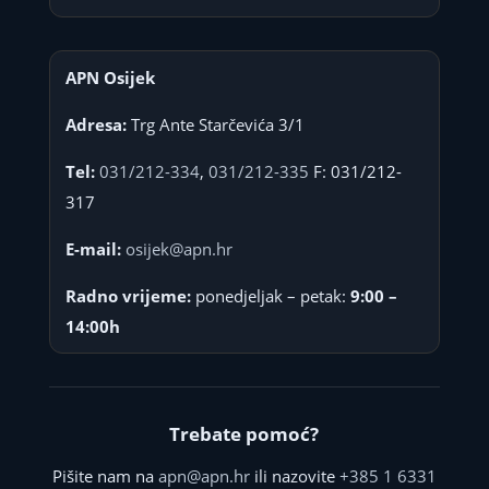
APN Osijek
Adresa:
Trg Ante Starčevića 3/1
Tel:
031/212-334
,
031/212-335
F: 031/212-
317
E-mail:
osijek@apn.hr
Radno vrijeme:
ponedjeljak – petak:
9:00 –
14:00h
Trebate pomoć?
Pišite nam na
apn@apn.hr
ili nazovite
+385 1 6331