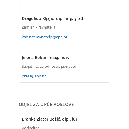
Dragoljub Kljajić, dipl. ing. građ.
Zamjenik ravnatelja
kabinet.ravnatelja@apn.hr
Jelena Bokun, mag. nov.
Savjetnica za odnose s javnošću
press@apn.hr
ODJEL ZA OPĆE POSLOVE
Branka Zlatar Božić, dipl. iur.
Voditeljica