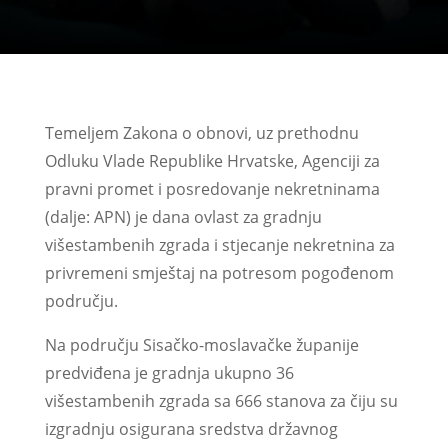
Temeljem Zakona o obnovi, uz prethodnu
Odluku Vlade Republike Hrvatske, Agenciji za
pravni promet i posredovanje nekretninama
(dalje: APN) je dana ovlast za gradnju
višestambenih zgrada i stjecanje nekretnina za
privremeni smještaj na potresom pogođenom
području.
Na području Sisačko-moslavačke županije
predviđena je gradnja ukupno 36
višestambenih zgrada sa 666 stanova za čiju su
izgradnju osigurana sredstva državnog