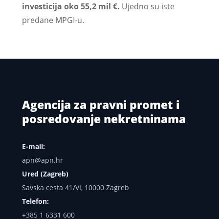
investicija oko 55,2 mil €.
Ujedno su iste
predane MPGI-u.
Agencija za pravni promet i
posredovanje nekretninama
E-mail:
apn@apn.hr
Ured (Zagreb)
Savska cesta 41/VI, 10000 Zagreb
Telefon:
+385 1 6331 600