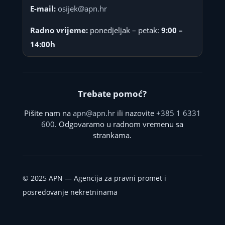
E-mail:
osijek@apn.hr
Radno vrijeme:
ponedjeljak – petak:
9:00 –
14:00h
Trebate pomoć?
Pišite nam na
apn@apn.hr
ili nazovite
+385 1 6331
600
. Odgovaramo u radnom vremenu sa
strankama.
©
2025
APN — Agencija za pravni promet i
posredovanje nekretninama