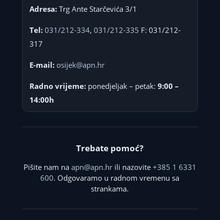
Adresa:
Trg Ante Starčevića 3/1
Tel:
031/212-334
,
031/212-335
F: 031/212-
317
E-mail:
osijek@apn.hr
Radno vrijeme:
ponedjeljak – petak:
9:00 –
14:00h
Trebate pomoć?
Pišite nam na
apn@apn.hr
ili nazovite
+385 1 6331
600
. Odgovaramo u radnom vremenu sa
strankama.