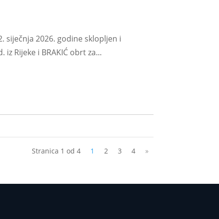
 siječnja 2026. godine sklopljen i
 Rijeke i BRAKIĆ obrt za...
Stranica 1 od 4
1
2
3
4
»