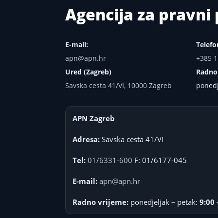
Agencija za pravn
E-mail:
Telefo
apn@apn.hr
+385 1
Ured (Zagreb)
Radno
Savska cesta 41/VI, 10000 Zagreb
ponedj
APN Zagreb
Adresa:
Savska cesta 41/VI
Tel:
01/6331-600
F: 01/6177-045
E-mail:
apn@apn.hr
Radno vrijeme:
ponedjeljak – petak:
9:00 