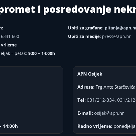
i promet i posredovanje ne
n:
Upiti za građane:
pitanja@apn.h
 6331 600
Upiti za medije:
press@apn.hr
 vrijeme
eljak – petak:
9:00 – 14:00h
APN Osijek
Adresa:
Trg Ante Starčevića
Tel:
031/212-334
,
031/212
E-mail:
osijek@apn.hr
– 14:00h
Radno vrijeme:
ponedjelja