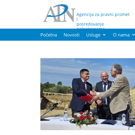
Agencija za pravni promet
i
posredovanje
nekretninama
Početna
Novosti
Usluge
O nama