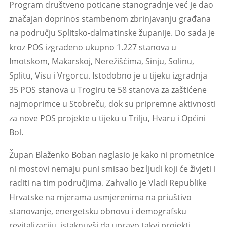
Program društveno poticane stanogradnje već je dao
značajan doprinos stambenom zbrinjavanju građana
na području Splitsko-dalmatinske županije. Do sada je
kroz POS izgrađeno ukupno 1.227 stanova u
Imotskom, Makarskoj, Nerežišćima, Sinju, Solinu,
Splitu, Visu i Vrgorcu. Istodobno je u tijeku izgradnja
35 POS stanova u Trogiru te 58 stanova za zaštićene
najmoprimce u Stobreču, dok su pripremne aktivnosti
za nove POS projekte u tijeku u Trilju, Hvaru i Općini
Bol.
Župan Blaženko Boban naglasio je kako ni prometnice
ni mostovi nemaju puni smisao bez ljudi koji će živjeti i
raditi na tim područjima. Zahvalio je Vladi Republike
Hrvatske na mjerama usmjerenima na priuštivo
stanovanje, energetsku obnovu i demografsku
revitalizaciju, istaknuvši da upravo takvi projekti