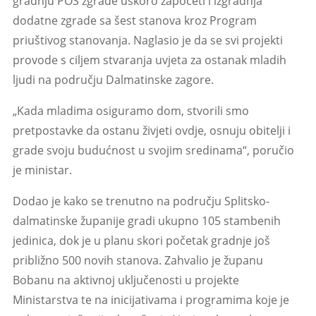
gradnju POS zgrade uskoro započeti i izgradnja
dodatne zgrade sa šest stanova kroz Program
priuštivog stanovanja. Naglasio je da se svi projekti
provode s ciljem stvaranja uvjeta za ostanak mladih
ljudi na području Dalmatinske zagore.
„Kada mladima osiguramo dom, stvorili smo
pretpostavke da ostanu živjeti ovdje, osnuju obitelji i
grade svoju budućnost u svojim sredinama“, poručio
je ministar.
Dodao je kako se trenutno na području Splitsko-
dalmatinske županije gradi ukupno 105 stambenih
jedinica, dok je u planu skori početak gradnje još
približno 500 novih stanova. Zahvalio je županu
Bobanu na aktivnoj uključenosti u projekte
Ministarstva te na inicijativama i programima koje je