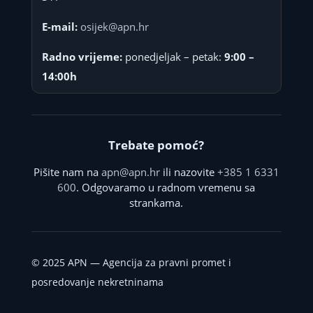
E-mail:
osijek@apn.hr
Radno vrijeme:
ponedjeljak – petak:
9:00 –
14:00h
Trebate pomoć?
Pišite nam na
apn@apn.hr
ili nazovite
+385 1 6331
600
. Odgovaramo u radnom vremenu sa
strankama.
©
2025
APN — Agencija za pravni promet i
posredovanje nekretninama