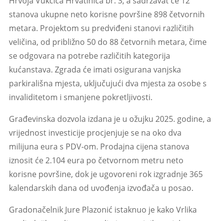
Hrvoja Vukčića Hrvatinića br. 3, a sadržavat će 12
stanova ukupne neto korisne površine 898 četvornih
metara. Projektom su predviđeni stanovi različitih
veličina, od približno 50 do 88 četvornih metara, čime
se odgovara na potrebe različitih kategorija
kućanstava. Zgrada će imati osigurana vanjska
parkirališna mjesta, uključujući dva mjesta za osobe s
invaliditetom i smanjene pokretljivosti.
Građevinska dozvola izdana je u ožujku 2025. godine, a
vrijednost investicije procjenjuje se na oko dva
milijuna eura s PDV-om. Prodajna cijena stanova
iznosit će 2.104 eura po četvornom metru neto
korisne površine, dok je ugovoreni rok izgradnje 365
kalendarskih dana od uvođenja izvođača u posao.
Gradonačelnik Jure Plazonić istaknuo je kako Vrlika