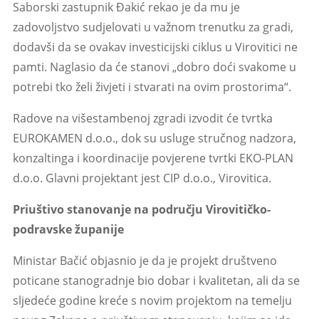
Saborski zastupnik Đakić rekao je da mu je
zadovoljstvo sudjelovati u važnom trenutku za gradi,
dodavši da se ovakav investicijski ciklus u Virovitici ne
pamti. Naglasio da će stanovi „dobro doći svakome u
potrebi tko želi živjeti i stvarati na ovim prostorima“.
Radove na višestambenoj zgradi izvodit će tvrtka
EUROKAMEN d.o.o., dok su usluge stručnog nadzora,
konzaltinga i koordinacije povjerene tvrtki EKO-PLAN
d.o.o. Glavni projektant jest CIP d.o.o., Virovitica.
Priuštivo stanovanje na području Virovitičko-
podravske županije
Ministar Bačić objasnio je da je projekt društveno
poticane stanogradnje bio dobar i kvalitetan, ali da se
sljedeće godine kreće s novim projektom na temelju