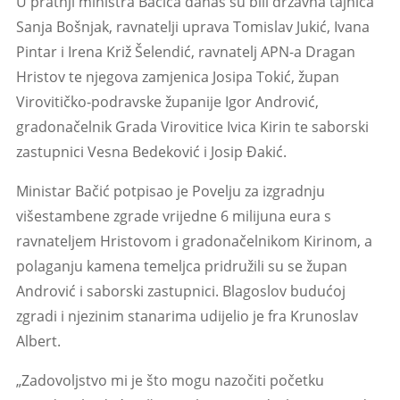
U pratnji ministra Bačića danas su bili državna tajnica
Sanja Bošnjak, ravnatelji uprava Tomislav Jukić, Ivana
Pintar i Irena Križ Šelendić, ravnatelj APN-a Dragan
Hristov te njegova zamjenica Josipa Tokić, župan
Virovitičko-podravske županije Igor Andrović,
gradonačelnik Grada Virovitice Ivica Kirin te saborski
zastupnici Vesna Bedeković i Josip Đakić.
Ministar Bačić potpisao je Povelju za izgradnju
višestambene zgrade vrijedne 6 milijuna eura s
ravnateljem Hristovom i gradonačelnikom Kirinom, a
polaganju kamena temeljca pridružili su se župan
Andrović i saborski zastupnici. Blagoslov budućoj
zgradi i njezinim stanarima udijelio je fra Krunoslav
Albert.
„Zadovoljstvo mi je što mogu nazočiti početku