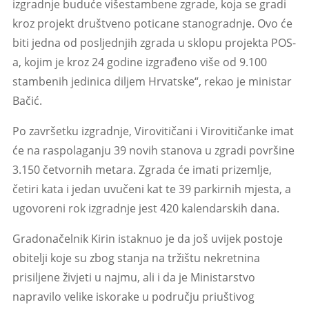
izgradnje buduće višestambene zgrade, koja se gradi
kroz projekt društveno poticane stanogradnje. Ovo će
biti jedna od posljednjih zgrada u sklopu projekta POS-
a, kojim je kroz 24 godine izgrađeno više od 9.100
stambenih jedinica diljem Hrvatske“, rekao je ministar
Bačić.
Po završetku izgradnje, Virovitičani i Virovitičanke imat
će na raspolaganju 39 novih stanova u zgradi površine
3.150 četvornih metara. Zgrada će imati prizemlje,
četiri kata i jedan uvučeni kat te 39 parkirnih mjesta, a
ugovoreni rok izgradnje jest 420 kalendarskih dana.
Gradonačelnik Kirin istaknuo je da još uvijek postoje
obitelji koje su zbog stanja na tržištu nekretnina
prisiljene živjeti u najmu, ali i da je Ministarstvo
napravilo velike iskorake u području priuštivog