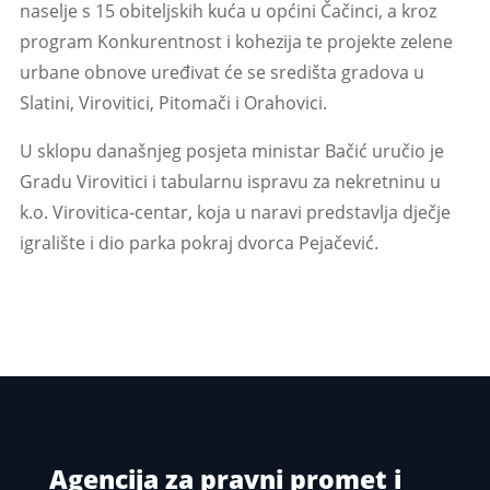
naselje s 15 obiteljskih kuća u općini Čačinci, a kroz
program Konkurentnost i kohezija te projekte zelene
urbane obnove uređivat će se središta gradova u
Slatini, Virovitici, Pitomači i Orahovici.
U sklopu današnjeg posjeta ministar Bačić uručio je
Gradu Virovitici i tabularnu ispravu za nekretninu u
k.o. Virovitica-centar, koja u naravi predstavlja dječje
igralište i dio parka pokraj dvorca Pejačević.
Agencija za pravni promet i