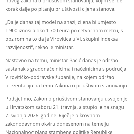
novog Zakona o priuštivom stanovanju, kojim se ide
korak dalje po pitanju priuštivosti cijena stanova.
„Da je danas taj model na snazi, cijena bi umjesto
1.900 iznosila oko 1.700 eura po četvornom metru, s
obzirom na to da je Virovitica u VI. skupini indeksa
razvijenosti“, rekao je ministar.
Nastavno na temu, ministar Bačić danas je održao
sastanak s gradonačelnicima i načelnicima s područja
Virovitičko-podravske županije, na kojem održao
prezentaciju na temu Zakona o priuštivom stanovanju.
Podsjetimo, Zakon o priuštivom stanovanju usvojen je
u Hrvatskom saboru 21. travnja, a stupio je na snagu
7. svibnja 2026. godine. Riječ je o krovnom
zakonodavnom okviru donesenom na temelju
Nacionalnog plana stambene politike Republike