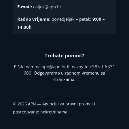
E-mail:
osijek@apn.hr
Radno vrijeme:
ponedjeljak – petak:
9:00 –
14:00h
Trebate pomoć?
Pišite nam na
apn@apn.hr
ili nazovite
+385 1 6331
600
. Odgovaramo u radnom vremenu sa
strankama.
©
2025
APN — Agencija za pravni promet i
posredovanje nekretninama