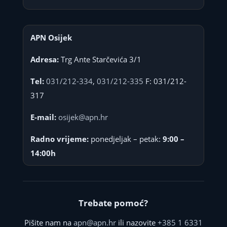
APN Osijek
Adresa:
Trg Ante Starčevića 3/1
Tel:
031/212-334
,
031/212-335
F: 031/212-
317
E-mail:
osijek@apn.hr
Radno vrijeme:
ponedjeljak – petak:
9:00 –
14:00h
Trebate pomoć?
Pišite nam na
apn@apn.hr
ili nazovite
+385 1 6331