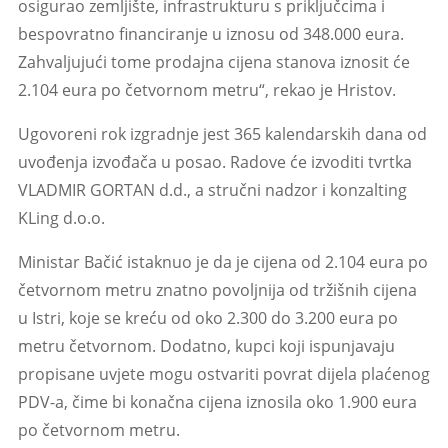
osigurao zemljište, infrastrukturu s priključcima i
bespovratno financiranje u iznosu od 348.000 eura.
Zahvaljujući tome prodajna cijena stanova iznosit će
2.104 eura po četvornom metru“, rekao je Hristov.
Ugovoreni rok izgradnje jest 365 kalendarskih dana od
uvođenja izvođača u posao. Radove će izvoditi tvrtka
VLADMIR GORTAN d.d., a stručni nadzor i konzalting
KLing d.o.o.
Ministar Bačić istaknuo je da je cijena od 2.104 eura po
četvornom metru znatno povoljnija od tržišnih cijena
u Istri, koje se kreću od oko 2.300 do 3.200 eura po
metru četvornom. Dodatno, kupci koji ispunjavaju
propisane uvjete mogu ostvariti povrat dijela plaćenog
PDV-a, čime bi konačna cijena iznosila oko 1.900 eura
po četvornom metru.