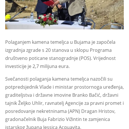
Polaganjem kamena temeljca u Bujama je započela
izgradnja zgrade s 20 stanova u sklopu Programa
društveno poticane stanogradnje (POS). Vrijednost
investicije je 2,7 milijuna eura.
Svečanosti polaganja kamena temeljca nazočili su
potpredsjednik Vlade i ministar prostornoga uređenja,
graditeljstva i državne imovine Branko Bačić, državni
tajnik Željko Uhlir, ravnatelj Agencije za pravni promet i
posredovanje nekretninama (APN) Dragan Hristov,
gradonačelnik Buja Fabrizio Vižintin te zamjenica
istarskog župana Jessica Acquavita.