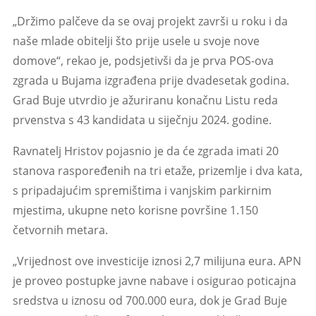
„Držimo palčeve da se ovaj projekt završi u roku i da
naše mlade obitelji što prije usele u svoje nove
domove“, rekao je, podsjetivši da je prva POS-ova
zgrada u Bujama izgrađena prije dvadesetak godina.
Grad Buje utvrdio je ažuriranu konačnu Listu reda
prvenstva s 43 kandidata u siječnju 2024. godine.
Ravnatelj Hristov pojasnio je da će zgrada imati 20
stanova raspoređenih na tri etaže, prizemlje i dva kata,
s pripadajućim spremištima i vanjskim parkirnim
mjestima, ukupne neto korisne površine 1.150
četvornih metara.
„Vrijednost ove investicije iznosi 2,7 milijuna eura. APN
je proveo postupke javne nabave i osigurao poticajna
sredstva u iznosu od 700.000 eura, dok je Grad Buje