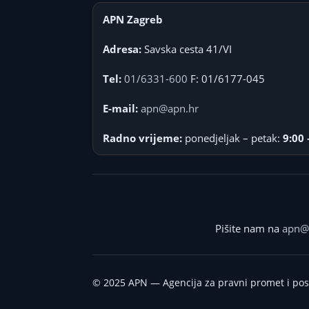
APN Zagreb
Adresa:
Savska cesta 41/VI
Tel:
01/6331-600
F: 01/6177-045
E-mail:
apn@apn.hr
Radno vrijeme:
ponedjeljak – petak:
9:00 
Pišite nam na
apn@
©
2025
APN — Agencija za pravni promet i po