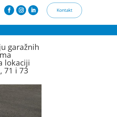
Kontakt
ju garažnih
ima
 lokaciji
 71 i 73