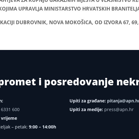
ZAHTJEVA ZA KUPNJU GARAŽNIH MJESTA U VLASNIŠTVU R
KOJIMA UPRAVLJA MINISTARSTVO HRVATSKIH BRANITELJ
KACIJI DUBROVNIK, NOVA MOKOŠICA, OD IZVORA 67, 69,
i promet i posredovanje ne
n:
Upiti za građane:
pitanja@apn.h
 6331 600
Upiti za medije:
press@apn.hr
 vrijeme
eljak – petak:
9:00 – 14:00h