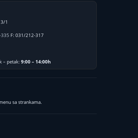
 3/1
-335
F: 031/212-317
k – petak:
9:00 – 14:00h
menu sa strankama.