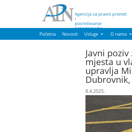
Agencija za pravni promet
i
posredovanje
nekretninama
Početna
Novosti
Usluge
O nama
Javni poziv
mjesta u v
upravlja Mi
Dubrovnik, 
8.4.2025.