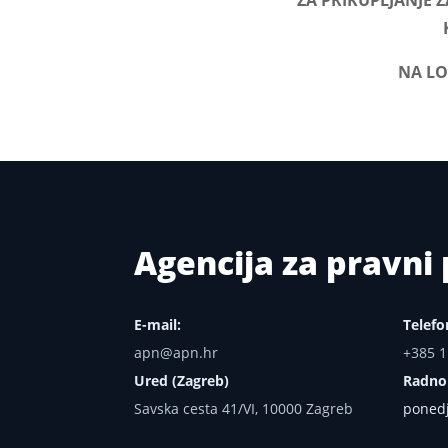
ZA PRIKUPLJANJE 
NA LO
Agencija za pravn
E-mail:
Telefo
apn@apn.hr
+385 1
Ured (Zagreb)
Radno
Savska cesta 41/VI, 10000 Zagreb
ponedj