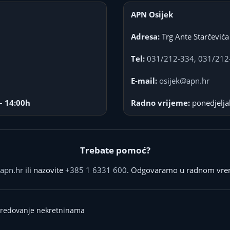
APN Osijek
Adresa:
Trg Ante Starčevića
Tel:
031/212-334
,
031/212
E-mail:
osijek@apn.hr
– 14:00h
Radno vrijeme:
ponedjelja
Trebate pomoć?
apn.hr
ili nazovite
+385 1 6331 600
. Odgovaramo u radnom vre
sredovanje nekretninama