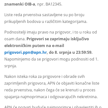
znamenki OIB-a
, npr. BA12345.
Liste reda prvenstva sastavljene su po broju
prikupljenih bodova u različitim kategorijama.
Podnositelji imaju pravo na prigovor, i to u roku od
osam dana.
Prigovori se zaprimaju isključivo
elektroničkim putem na e-mail
prigovori.ppn@apn.hr
, do 8. srpnja u 23:59:59.
Napominjemo da se prigovori mogu podnositi od 1.
srpnja.
Nakon isteka roka za prigovore i obrade svih
zaprimljenih prigovora, APN će objaviti konačne liste
reda prvenstva, nakon čega će se krenuti u proces
spajanja najmoprimaca i odgovarajućih nekretnina.
APN će pozvati buduće najmoprimce i obavijestiti ih o