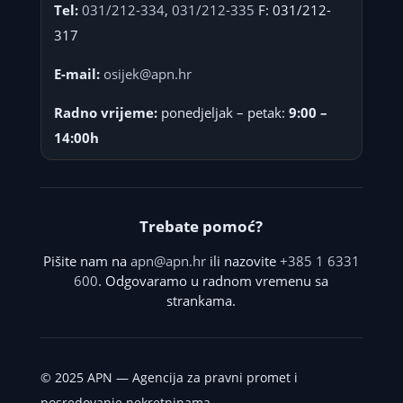
Tel:
031/212-334
,
031/212-335
F: 031/212-
317
E-mail:
osijek@apn.hr
Radno vrijeme:
ponedjeljak – petak:
9:00 –
14:00h
Trebate pomoć?
Pišite nam na
apn@apn.hr
ili nazovite
+385 1 6331
600
. Odgovaramo u radnom vremenu sa
strankama.
©
2025
APN — Agencija za pravni promet i
posredovanje nekretninama