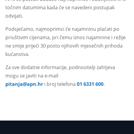
točnim datumima kada će se navedeni postupak
odvijati.
Podsjećamo, najmoprimci će najamninu plaćati po
priuštivim cijenama, pri čemu iznos najamnine i režije
ne smije prijeći 30 posto njihovih mjesečnih prihoda
kućanstva.
Za sve dodatne informacije, podnositelji zahtjeva
mogu se javiti na e-mail
pitanja@apn.hr
i broj telefona
01 6331 600
.