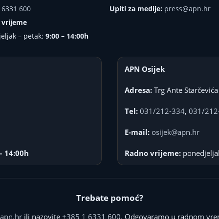
 6331 600
Upiti za medije:
press@apn.hr
 vrijeme
eljak – petak:
9:00 – 14:00h
APN Osijek
Adresa:
Trg Ante Starčevića
Tel:
031/212-334
,
031/212
E-mail:
osijek@apn.hr
– 14:00h
Radno vrijeme:
ponedjelja
Trebate pomoć?
apn.hr
ili nazovite
+385 1 6331 600
. Odgovaramo u radnom vre