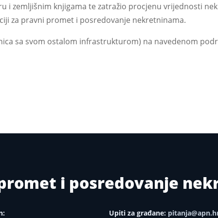
tru i zemljišnim knjigama te zatražio procjenu vrijednosti ne
nciji za pravni promet i posredovanje nekretninama.
nica sa svom ostalom infrastrukturom) na navedenom područ
i promet i posredovanje ne
n:
Upiti za građane:
pitanja@apn.h