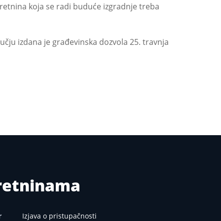
kretnina koja se radi buduće izgradnje treba
ju izdana je građevinska dozvola 25. travnja
kretninama
r
Izjava o pristupačnosti