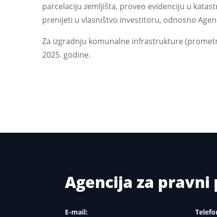
parcelaciju zemljišta, proveo evidenciju u katas
prenijeti u vlasništvo investitoru, odnosno Age
Za izgradnju komunalne infrastrukture (promet
2025. godine.
Agencija za pravn
E-mail:
Telefo