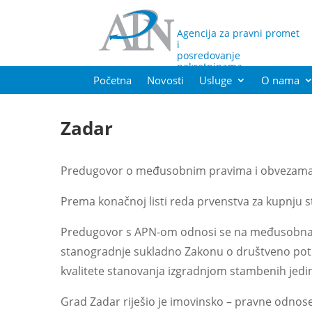
Agencija za pravni promet
i
posredovanje
nekretninama
Početna
Novosti
Usluge
O nama
Zadar
Predugovor o međusobnim pravima i obvezama pot
Prema konačnoj listi reda prvenstva za kupnju 
Predugovor s APN-om odnosi se na međusobna 
stanogradnje sukladno Zakonu o društveno poti
kvalitete stanovanja izgradnjom stambenih jedi
Grad Zadar riješio je imovinsko – pravne odnose 