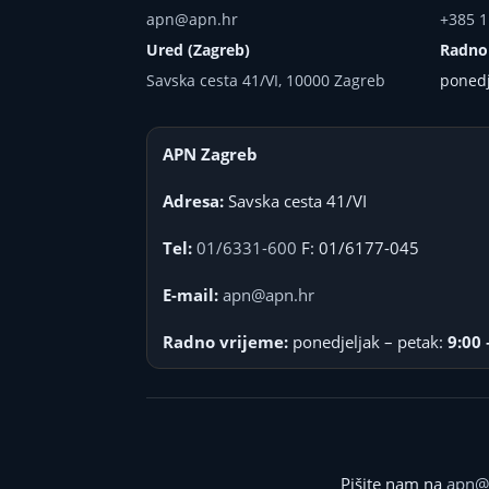
apn@apn.hr
+385 1
Ured (Zagreb)
Radno
Savska cesta 41/VI, 10000 Zagreb
ponedj
APN Zagreb
Adresa:
Savska cesta 41/VI
Tel:
01/6331-600
F: 01/6177-045
E-mail:
apn@apn.hr
Radno vrijeme:
ponedjeljak – petak:
9:00 
Pišite nam na
apn@