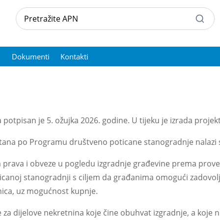
Dokumenti
Kontakti
pisan je 5. ožujka 2026. godine. U tijeku je izrada projek
stana po Programu društveno poticane stanogradnje nalazi 
prava i obveze u pogledu izgradnje građevine prema pro
canoj stanogradnji s ciljem da građanima omogući zadovolj
nica, uz mogućnost kupnje.
za dijelove nekretnina koje čine obuhvat izgradnje, a koje ni