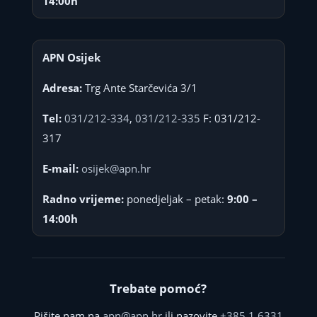
14:00h
APN Osijek
Adresa:
Trg Ante Starčevića 3/1
Tel:
031/212-334
,
031/212-335
F: 031/212-
317
E-mail:
osijek@apn.hr
Radno vrijeme:
ponedjeljak – petak:
9:00 –
14:00h
Trebate pomoć?
Pišite nam na
apn@apn.hr
ili nazovite
+385 1 6331