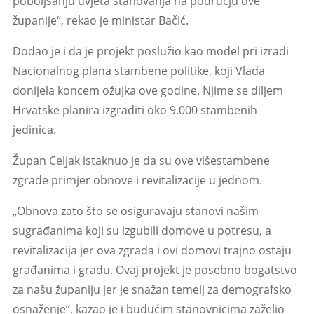
poboljšanju uvjeta stanovanja na području ove
županije“, rekao je ministar Bačić.
Dodao je i da je projekt poslužio kao model pri izradi
Nacionalnog plana stambene politike, koji Vlada
donijela koncem ožujka ove godine. Njime se diljem
Hrvatske planira izgraditi oko 9.000 stambenih
jedinica.
Župan Celjak istaknuo je da su ove višestambene
zgrade primjer obnove i revitalizacije u jednom.
„Obnova zato što se osiguravaju stanovi našim
sugrađanima koji su izgubili domove u potresu, a
revitalizacija jer ova zgrada i ovi domovi trajno ostaju
građanima i gradu. Ovaj projekt je posebno bogatstvo
za našu županiju jer je snažan temelj za demografsko
osnaženje“, kazao je i budućim stanovnicima zaželio