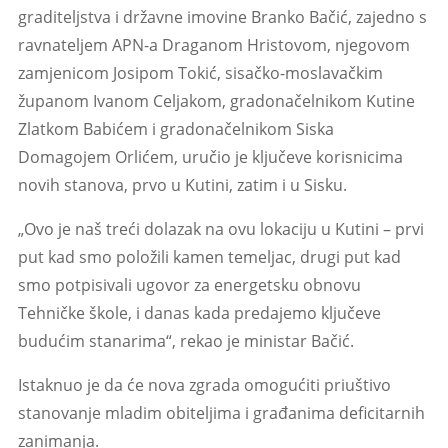
graditeljstva i državne imovine Branko Bačić, zajedno s
ravnateljem APN-a Draganom Hristovom, njegovom
zamjenicom Josipom Tokić, sisačko-moslavačkim
županom Ivanom Celjakom, gradonačelnikom Kutine
Zlatkom Babićem i gradonačelnikom Siska
Domagojem Orlićem, uručio je ključeve korisnicima
novih stanova, prvo u Kutini, zatim i u Sisku.
„Ovo je naš treći dolazak na ovu lokaciju u Kutini – prvi
put kad smo položili kamen temeljac, drugi put kad
smo potpisivali ugovor za energetsku obnovu
Tehničke škole, i danas kada predajemo ključeve
budućim stanarima“, rekao je ministar Bačić.
Istaknuo je da će nova zgrada omogućiti priuštivo
stanovanje mladim obiteljima i građanima deficitarnih
zanimanja.