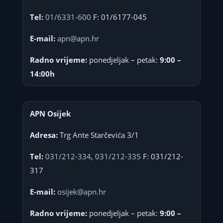
Tel:
01/6331-600
F: 01/6177-045
E-mail:
apn@apn.hr
Radno vrijeme:
ponedjeljak – petak:
9:00 –
14:00h
APN Osijek
Adresa:
Trg Ante Starčevića 3/1
Tel:
031/212-334
,
031/212-335
F: 031/212-
317
E-mail:
osijek@apn.hr
Radno vrijeme:
ponedjeljak – petak:
9:00 –