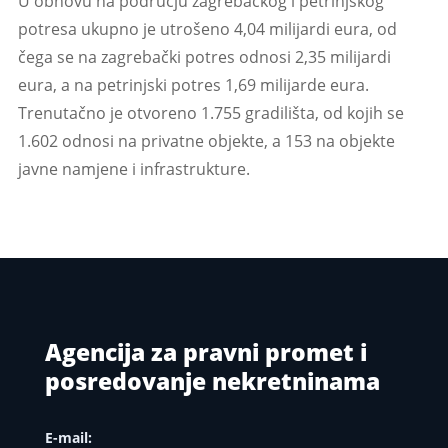
U obnovu na području zagrebačkog i petrinjskog
potresa ukupno je utrošeno 4,04 milijardi eura, od
čega se na zagrebački potres odnosi 2,35 milijardi
eura, a na petrinjski potres 1,69 milijarde eura.
Trenutačno je otvoreno 1.755 gradilišta, od kojih se
1.602 odnosi na privatne objekte, a 153 na objekte
javne namjene i infrastrukture.
Agencija za pravni promet i
posredovanje nekretninama
E-mail: