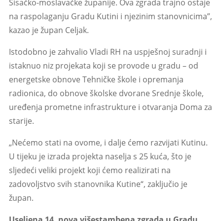
Sisačko-moslavačke županije. Ova zgrada trajno ostaje
na raspolaganju Gradu Kutini i njezinim stanovnicima”,
kazao je župan Celjak.
Istodobno je zahvalio Vladi RH na uspješnoj suradnji i
istaknuo niz projekata koji se provode u gradu – od
energetske obnove Tehničke škole i opremanja
radionica, do obnove školske dvorane Srednje škole,
uređenja prometne infrastrukture i otvaranja Doma za
starije.
„Nećemo stati na ovome, i dalje ćemo razvijati Kutinu.
U tijeku je izrada projekta naselja s 25 kuća, što je
sljedeći veliki projekt koji ćemo realizirati na
zadovoljstvo svih stanovnika Kutine“, zaključio je
župan.
Useljena 14. nova višestambena zgrada u Gradu