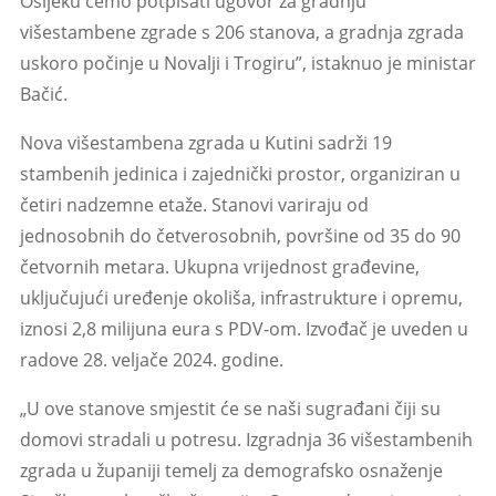
Osijeku ćemo potpisati ugovor za gradnju
višestambene zgrade s 206 stanova, a gradnja zgrada
uskoro počinje u Novalji i Trogiru”, istaknuo je ministar
Bačić.
Nova višestambena zgrada u Kutini sadrži 19
stambenih jedinica i zajednički prostor, organiziran u
četiri nadzemne etaže. Stanovi variraju od
jednosobnih do četverosobnih, površine od 35 do 90
četvornih metara. Ukupna vrijednost građevine,
uključujući uređenje okoliša, infrastrukture i opremu,
iznosi 2,8 milijuna eura s PDV-om. Izvođač je uveden u
radove 28. veljače 2024. godine.
„U ove stanove smjestit će se naši sugrađani čiji su
domovi stradali u potresu. Izgradnja 36 višestambenih
zgrada u županiji temelj za demografsko osnaženje