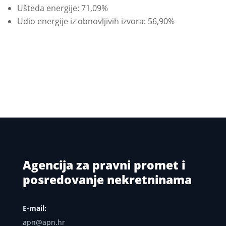
Ušteda energije: 71,09%
Udio energije iz obnovljivih izvora: 56,90%
Agencija za pravni promet i
posredovanje nekretninama
E-mail:
apn@apn.hr