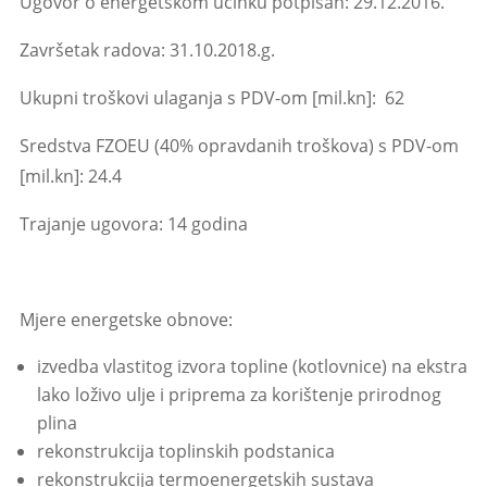
Ugovor o energetskom učinku potpisan:
29.12.2016.
Završetak radova:
31.10.2018.g.
Ukupni troškovi ulaganja s PDV-om [mil.kn]: 62
Sredstva FZOEU (40% opravdanih troškova) s PDV-om
[mil.kn]: 24.4
Trajanje ugovora: 14 godina
Mjere energetske obnove:
izvedba vlastitog izvora topline (kotlovnice) na ekstra
lako loživo ulje i priprema za korištenje prirodnog
plina
rekonstrukcija toplinskih podstanica
rekonstrukcija termoenergetskih sustava