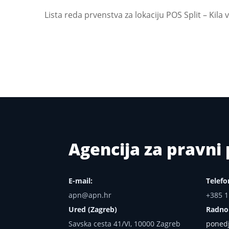
Lista reda prvenstva za lokaciju POS Split – Kila 
Agencija za pravn
E-mail:
Telefo
apn@apn.hr
+385 1
Ured (Zagreb)
Radno
Savska cesta 41/VI, 10000 Zagreb
ponedj