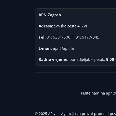
APN Zagreb
Adresa:
Savska cesta 41/VI
Tel:
01/6331-600
F: 01/6177-045
E-mail:
apn@apn.hr
Radno vrijeme:
ponedjeljak – petak:
9:00 
Pišite nam na
apn@
©
2025
APN — Agencija za pravni promet i po