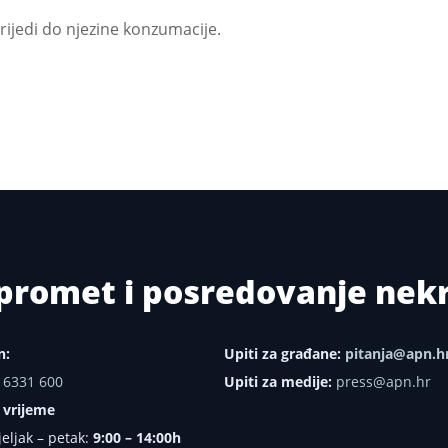
vrijedi do njezine konzumacije.
i promet i posredovanje ne
n:
Upiti za građane:
pitanja@apn.h
 6331 600
Upiti za medije:
press@apn.hr
 vrijeme
eljak – petak:
9:00 – 14:00h