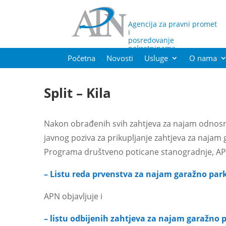
Agencija za pravni promet
i
posredovanje
nekretninama
Početna
Novosti
Usluge
O nama
Split – Kila
Nakon obrađenih svih zahtjeva za najam odnosn
javnog poziva za prikupljanje zahtjeva za najam g
Programa društveno poticane stanogradnje, APN
– Listu reda prvenstva za najam garažno park
APN objavljuje i
– listu odbijenih zahtjeva za najam garažno p