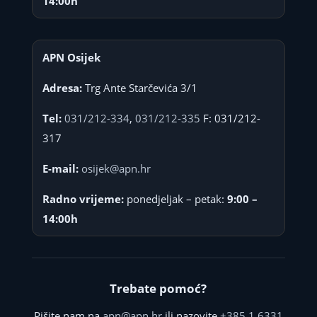
14:00h
APN Osijek
Adresa:
Trg Ante Starčevića 3/1
Tel:
031/212-334
,
031/212-335
F: 031/212-
317
E-mail:
osijek@apn.hr
Radno vrijeme:
ponedjeljak – petak:
9:00 –
14:00h
Trebate pomoć?
Pišite nam na
apn@apn.hr
ili nazovite
+385 1 6331