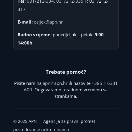
Tel:
031/212-334
,
031/212-335
F: 031/212-
317
E-mail:
osijek@apn.hr
Radno vrijeme:
ponedjeljak – petak:
9:00 –
14:00h
Trebate pomoć?
Pišite nam na
apn@apn.hr
ili nazovite
+385 1 6331
600
. Odgovaramo u radnom vremenu sa
strankama.
©
2025
APN — Agencija za pravni promet i
posredovanje nekretninama