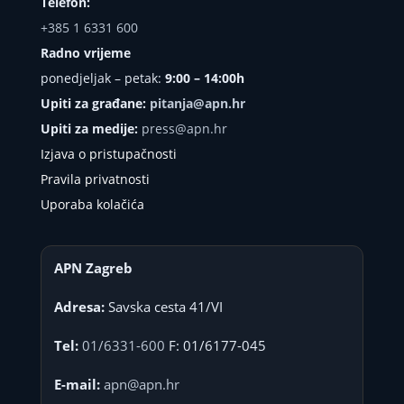
Telefon:
+385 1 6331 600
Radno vrijeme
ponedjeljak – petak:
9:00 – 14:00h
Upiti za građane:
pitanja@apn.hr
Upiti za medije:
press@apn.hr
Izjava o pristupačnosti
Pravila privatnosti
Uporaba kolačića
APN Zagreb
Adresa:
Savska cesta 41/VI
Tel:
01/6331-600
F: 01/6177-045
E-mail:
apn@apn.hr