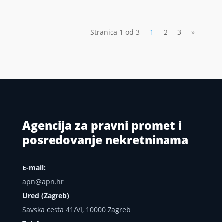
Stranica 1 od 3
1
2
3
»
Agencija za pravni promet i
posredovanje nekretninama
E-mail:
apn@apn.hr
Ured (Zagreb)
Savska cesta 41/VI, 10000 Zagreb