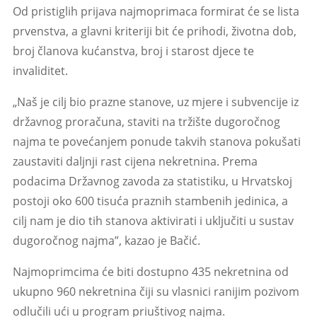
Od pristiglih prijava najmoprimaca formirat će se lista
prvenstva, a glavni kriteriji bit će prihodi, životna dob,
broj članova kućanstva, broj i starost djece te
invaliditet.
„Naš je cilj bio prazne stanove, uz mjere i subvencije iz
državnog proračuna, staviti na tržište dugoročnog
najma te povećanjem ponude takvih stanova pokušati
zaustaviti daljnji rast cijena nekretnina. Prema
podacima Državnog zavoda za statistiku, u Hrvatskoj
postoji oko 600 tisuća praznih stambenih jedinica, a
cilj nam je dio tih stanova aktivirati i uključiti u sustav
dugoročnog najma”, kazao je Bačić.
Najmoprimcima će biti dostupno 435 nekretnina od
ukupno 960 nekretnina čiji su vlasnici ranijim pozivom
odlučili ući u program priuštivog najma.