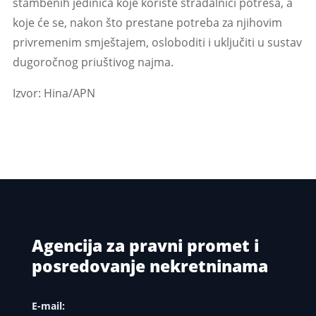
stambenih jedinica koje koriste stradalnici potresa, a
koje će se, nakon što prestane potreba za njihovim
privremenim smještajem, osloboditi i uključiti u sustav
dugoročnog priuštivog najma.
Izvor: Hina/APN
Agencija za pravni promet i
posredovanje nekretninama
E-mail: