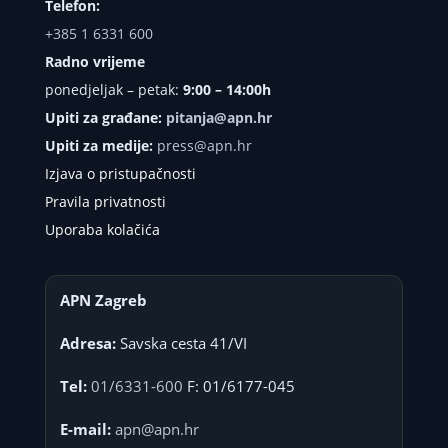
Telefon:
+385 1 6331 600
Radno vrijeme
ponedjeljak – petak:
9:00 – 14:00h
Upiti za građane:
pitanja@apn.hr
Upiti za medije:
press@apn.hr
Izjava o pristupačnosti
Pravila privatnosti
Uporaba kolačića
APN Zagreb
Adresa:
Savska cesta 41/VI
Tel:
01/6331-600
F: 01/6177-045
E-mail:
apn@apn.hr