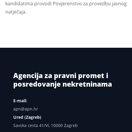
kandidatima provodi Povjerenstvo za provedbu javnog
natječaja.
Agencija za pravni promet i
posredovanje nekretninama
E-mail:
apn@apn.hr
Ured (Zagreb)
Savska cesta 41/VI, 10000 Zagreb