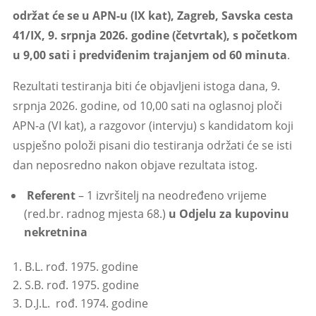
održat će se u APN-u (IX kat), Zagreb, Savska cesta
41/IX, 9. srpnja 2026. godine (četvrtak), s početkom
u 9,00 sati i predviđenim trajanjem od 60 minuta
.
Rezultati testiranja biti će objavljeni istoga dana, 9.
srpnja 2026. godine, od 10,00 sati na oglasnoj ploči
APN-a (VI kat), a razgovor (intervju) s kandidatom koji
uspješno položi pisani dio testiranja održati će se isti
dan neposredno nakon objave rezultata istog.
Referent
– 1 izvršitelj na neodređeno vrijeme
(red.br. radnog mjesta 68.)
u Odjelu za kupovinu
nekretnina
B.L. rođ. 1975. godine
S.B. rođ. 1975. godine
D.J.L. rođ. 1974. godine