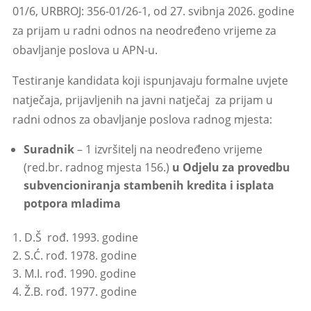
01/6, URBROJ: 356-01/26-1, od 27. svibnja 2026. godine
za prijam u radni odnos na neodređeno vrijeme za
obavljanje poslova u APN-u.
Testiranje kandidata koji ispunjavaju formalne uvjete
natječaja, prijavljenih na javni natječaj za prijam u
radni odnos za obavljanje poslova radnog mjesta:
Suradnik
– 1 izvršitelj na neodređeno vrijeme
(red.br. radnog mjesta
156.)
u Odjelu za provedbu
subvencioniranja stambenih kredita i isplata
potpora mladima
D.Š rođ. 1993. godine
S.Ć. rođ. 1978. godine
M.I. rođ. 1990. godine
Ž.B. rođ. 1977. godine