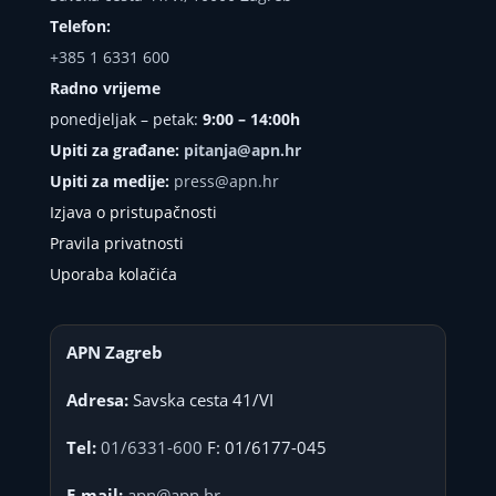
Telefon:
+385 1 6331 600
Radno vrijeme
ponedjeljak – petak:
9:00 – 14:00h
Upiti za građane:
pitanja@apn.hr
Upiti za medije:
press@apn.hr
Izjava o pristupačnosti
Pravila privatnosti
Uporaba kolačića
APN Zagreb
Adresa:
Savska cesta 41/VI
Tel:
01/6331-600
F: 01/6177-045
E-mail:
apn@apn.hr