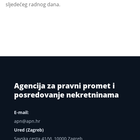
sljedećeg radnog dana.
Agencija za pravni promet i
posredovanje nekretninama
E-mail:
apn@apn.hr
Ured (Zagreb)
Savska cesta 41/VI, 10000 Zagreb