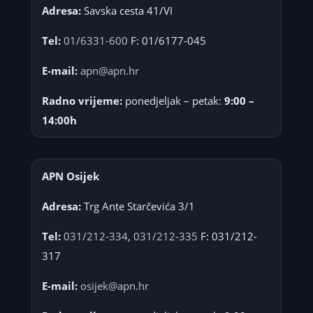
Adresa:
Savska cesta 41/VI
Tel:
01/6331-600
F: 01/6177-045
E-mail:
apn@apn.hr
Radno vrijeme:
ponedjeljak – petak:
9:00 –
14:00h
APN Osijek
Adresa:
Trg Ante Starčevića 3/1
Tel:
031/212-334
,
031/212-335
F: 031/212-
317
E-mail:
osijek@apn.hr