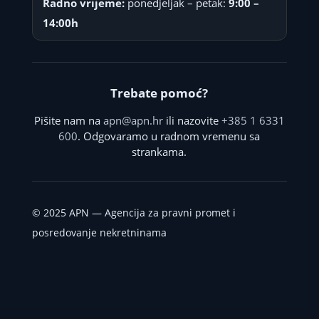
Radno vrijeme:
ponedjeljak – petak:
9:00 –
14:00h
Trebate pomoć?
Pišite nam na
apn@apn.hr
ili nazovite
+385 1 6331
600
. Odgovaramo u radnom vremenu sa
strankama.
©
2025
APN — Agencija za pravni promet i
posredovanje nekretninama