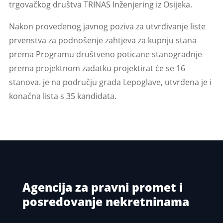
trgovačkog društva TRINAS Inženjering iz Osijeka.
Nakon provedenog javnog poziva za utvrđivanje liste
prvenstva za podnošenje zahtjeva za kupnju stana
prema Programu društveno poticane stanogradnje
prema projektnom zadatku projektirat će se 16
stanova. je na području grada Lepoglave, utvrđena je i
konačna lista s 35 kandidata.
Agencija za pravni promet i
posredovanje nekretninama