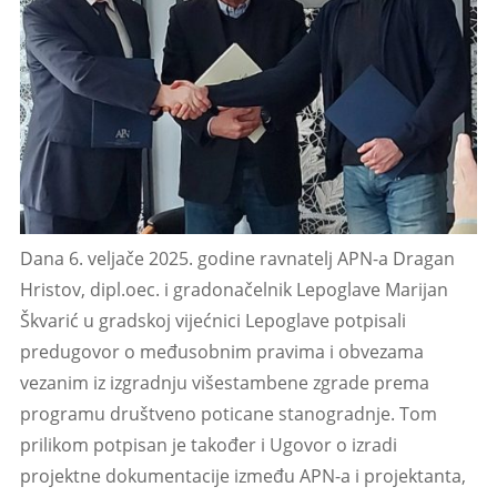
Dana 6. veljače 2025. godine ravnatelj APN-a Dragan
Hristov, dipl.oec. i gradonačelnik Lepoglave Marijan
Škvarić u gradskoj vijećnici Lepoglave potpisali
predugovor o međusobnim pravima i obvezama
vezanim iz izgradnju višestambene zgrade prema
programu društveno poticane stanogradnje. Tom
prilikom potpisan je također i Ugovor o izradi
projektne dokumentacije između APN-a i projektanta,