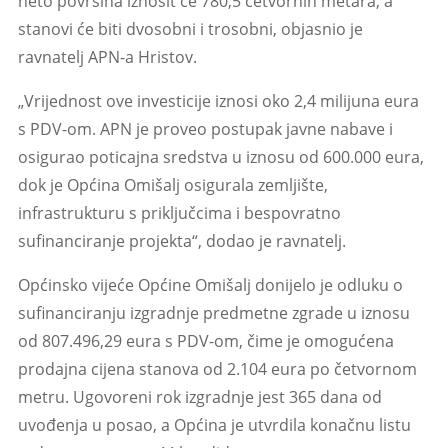
neto površina iznosit će 780,5 četvornih metara, a
stanovi će biti dvosobni i trosobni, objasnio je
ravnatelj APN-a Hristov.
„Vrijednost ove investicije iznosi oko 2,4 milijuna eura
s PDV-om. APN je proveo postupak javne nabave i
osigurao poticajna sredstva u iznosu od 600.000 eura,
dok je Općina Omišalj osigurala zemljište,
infrastrukturu s priključcima i bespovratno
sufinanciranje projekta“, dodao je ravnatelj.
Općinsko vijeće Općine Omišalj donijelo je odluku o
sufinanciranju izgradnje predmetne zgrade u iznosu
od 807.496,29 eura s PDV-om, čime je omogućena
prodajna cijena stanova od 2.104 eura po četvornom
metru. Ugovoreni rok izgradnje jest 365 dana od
uvođenja u posao, a Općina je utvrdila konačnu listu