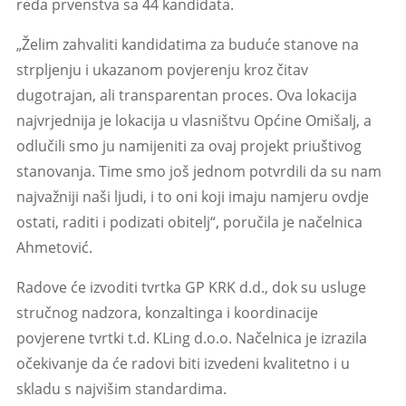
reda prvenstva sa 44 kandidata.
„Želim zahvaliti kandidatima za buduće stanove na
strpljenju i ukazanom povjerenju kroz čitav
dugotrajan, ali transparentan proces. Ova lokacija
najvrjednija je lokacija u vlasništvu Općine Omišalj, a
odlučili smo ju namijeniti za ovaj projekt priuštivog
stanovanja. Time smo još jednom potvrdili da su nam
najvažniji naši ljudi, i to oni koji imaju namjeru ovdje
ostati, raditi i podizati obitelj“, poručila je načelnica
Ahmetović.
Radove će izvoditi tvrtka GP KRK d.d., dok su usluge
stručnog nadzora, konzaltinga i koordinacije
povjerene tvrtki t.d. KLing d.o.o. Načelnica je izrazila
očekivanje da će radovi biti izvedeni kvalitetno i u
skladu s najvišim standardima.