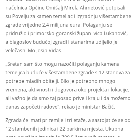
načelnica Općine Omišalj Mirela Ahmetović potpisali
su Povelju za kamen temeljac i izgradnju višestambene
zgrade vrijedne 2,4 milijuna eura. Polaganju se
pridružio i primorsko-goranski župan Ivica Lukanović,
a blagoslov budućoj zgradi i stanarima udijelio je
velečasni Mo Josip Vidas.
„Sretan sam što mogu nazočiti polaganju kamena
temeljca buduće višestambene zgrade s 12 stanova za
potrebe mladih obitelji. Bilo je potrebno mnogo
vremena, aktivnosti i dogovora oko projekta i lokacije,
ali važno je da smo taj posao priveli kraju i da možemo
danas započeti radove“, rekao je ministar Bačić.
Zgrada će imati prizemlje i tri etaže, a sastojat će se od
12 stambenih jedinica i 22 parkirna mjesta. Ukupna