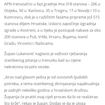
APN trenutačno u fazi gradnje ima 318 stanova – 206 u
Osijeku, 50 u Karlovcu, 35 u Trogiru, 17 u Novalji i 10 u
Kumrovcu, dok je u različitim fazama pripreme još 515
stanova diljem Hrvatske. Uskoro započinje izgradnja
zgrade u Kostreni, a u tijeku je postupak nabave za oko
200 stanova u Puli, Vrliki, Vrsaru, Bujama, Ivanić
Gradu, Virovitici i Našicama.
Župan Lukanović naglasio je važnost rješavanja
stambenog pitanja u trenutku kad su cijene
nekretnina izrazito visoke.
„Krov nad glavom jedna je od osnovnih ljudskih
potreba, a tema stambenog zbrinjavanja najaktualnija
je zadnjih nekoliko godina u hrvatskom društvu.
Županija će pratiti ovaj cijeli proces da bi se realizirao
što brže“, rekao je župan. Dodao je da je uloga