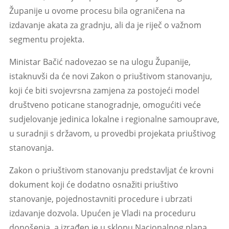
Županije u ovome procesu bila ograničena na
izdavanje akata za gradnju, ali da je riječ o važnom
segmentu projekta.
Ministar Bačić nadovezao se na ulogu Županije,
istaknuvši da će novi Zakon o priuštivom stanovanju,
koji će biti svojevrsna zamjena za postojeći model
društveno poticane stanogradnje, omogućiti veće
sudjelovanje jedinica lokalne i regionalne samouprave,
u suradnji s državom, u provedbi projekata priuštivog
stanovanja.
Zakon o priuštivom stanovanju predstavljat će krovni
dokument koji će dodatno osnažiti priuštivo
stanovanje, pojednostavniti procedure i ubrzati
izdavanje dozvola. Upućen je Vladi na proceduru
donošenja, a izrađen je u sklopu Nacionalnog plana