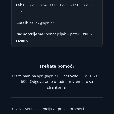
Tel:
031/212-334
,
031/212-335
F: 031/212-
317
E-mail:
osijek@apn.hr
Radno vrijeme:
ponedjeljak – petak:
9:00 –
14:00h
Trebate pomoć?
Pišite nam na
apn@apn.hr
ili nazovite
+385 1 6331
600
. Odgovaramo u radnom vremenu sa
strankama.
©
2025
APN — Agencija za pravni promet i