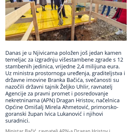
Danas je u Njivicama položen još jedan kamen
temeljac za izgradnju višestambene zgrade s 12
stambenih jedinica, vrijedne 2,4 milijuna eura.
Uz ministra prostornoga uređenja, graditeljstva i
državne imovine Branka Bačića, svečanosti su
nazočili državni tajnik Željko Uhlir, ravnatelj
Agencije za pravni promet i posredovanje
nekretninama (APN) Dragan Hristov, načelnica
Općine Omišalj Mirela Ahmetović, primorsko-
goranski župan Ivica Lukanović i njihovi
suradnici.
Ministar Bačić, ravnatelj APN-a Dragan Hristov i