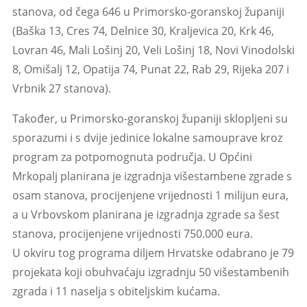
stanova, od čega 646 u Primorsko-goranskoj županiji
(Baška 13, Cres 74, Delnice 30, Kraljevica 20, Krk 46,
Lovran 46, Mali Lošinj 20, Veli Lošinj 18, Novi Vinodolski
8, Omišalj 12, Opatija 74, Punat 22, Rab 29, Rijeka 207 i
Vrbnik 27 stanova).
Također, u Primorsko-goranskoj županiji sklopljeni su
sporazumi i s dvije jedinice lokalne samouprave kroz
program za potpomognuta područja. U Općini
Mrkopalj planirana je izgradnja višestambene zgrade s
osam stanova, procijenjene vrijednosti 1 milijun eura,
a u Vrbovskom planirana je izgradnja zgrade sa šest
stanova, procijenjene vrijednosti 750.000 eura.
U okviru tog programa diljem Hrvatske odabrano je 79
projekata koji obuhvaćaju izgradnju 50 višestambenih
zgrada i 11 naselja s obiteljskim kućama.