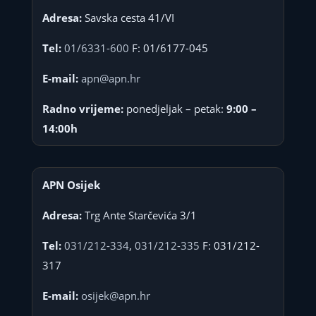
Adresa:
Savska cesta 41/VI
Tel:
01/6331-600
F: 01/6177-045
E-mail:
apn@apn.hr
Radno vrijeme:
ponedjeljak – petak:
9:00 –
14:00h
APN Osijek
Adresa:
Trg Ante Starčevića 3/1
Tel:
031/212-334
,
031/212-335
F: 031/212-
317
E-mail:
osijek@apn.hr