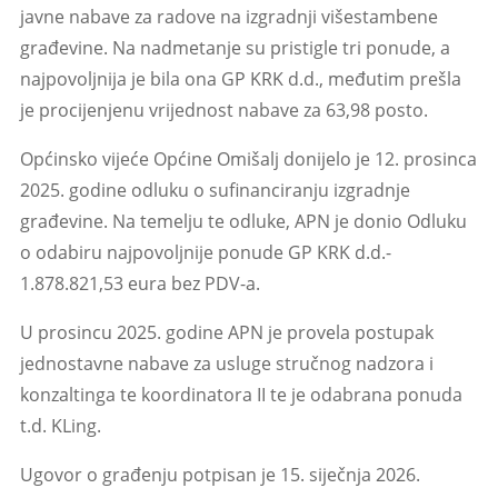
javne nabave za radove na izgradnji višestambene
građevine. Na nadmetanje su pristigle tri ponude, a
najpovoljnija je bila ona GP KRK d.d., međutim prešla
je procijenjenu vrijednost nabave za 63,98 posto.
Općinsko vijeće Općine Omišalj donijelo je 12. prosinca
2025. godine odluku o sufinanciranju izgradnje
građevine. Na temelju te odluke, APN je donio Odluku
o odabiru najpovoljnije ponude GP KRK d.d.-
1.878.821,53 eura bez PDV-a.
U prosincu 2025. godine APN je provela postupak
jednostavne nabave za usluge stručnog nadzora i
konzaltinga te koordinatora II te je odabrana ponuda
t.d. KLing.
Ugovor o građenju potpisan je 15. siječnja 2026.