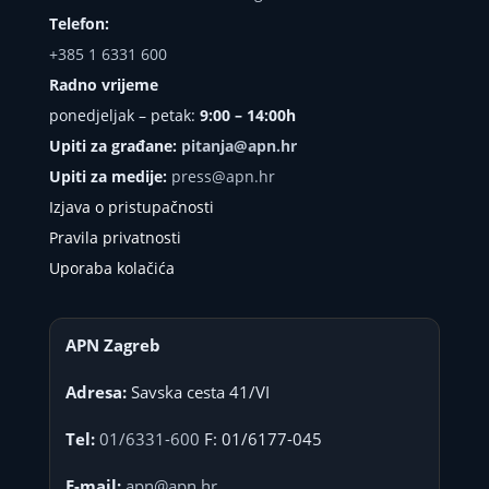
Telefon:
+385 1 6331 600
Radno vrijeme
ponedjeljak – petak:
9:00 – 14:00h
Upiti za građane:
pitanja@apn.hr
Upiti za medije:
press@apn.hr
Izjava o pristupačnosti
Pravila privatnosti
Uporaba kolačića
APN Zagreb
Adresa:
Savska cesta 41/VI
Tel:
01/6331-600
F: 01/6177-045
E-mail:
apn@apn.hr