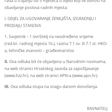
rada u trajanju od 3 mjeseca u dijelu koji se odnosi na
obavljanje poslova radnih mjesta:
I. ODJEL ZA UGOVARANJE ZEMLJIŠTA, IZGRADNJU I
PRODAJU STANOVA
1. Savjetnik – 1 izvršitelj na neodređeno vrijeme
(red.br. radnog mjesta 16.), razina 7.1 sv. ili 7.1 st. HKO-
a, tehničke znanosti – građevinarstvo
II.
Ova odluka bit će objavljena u Narodnim novinama,
na web stranici Hrvatskog zavoda za zapošljavanje
(www.hzz.hr), na web stranici APN-a (www.apn.hr).
III.
Ova odluka stupa na snagu danom donošenja.
RAVNATELJ