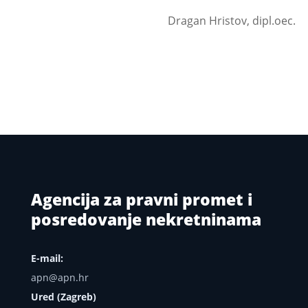
Dragan Hristov, dipl.oec.
Agencija za pravni promet i
posredovanje nekretninama
E-mail:
apn@apn.hr
Ured (Zagreb)