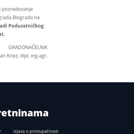
 i posredovanje
grada Biograda na
gradi Poduzetničkog
at.
GRADONAČELNIK
van Knez, dipl. ing.agr.
kretninama
r
Izjava o pristupačnosti