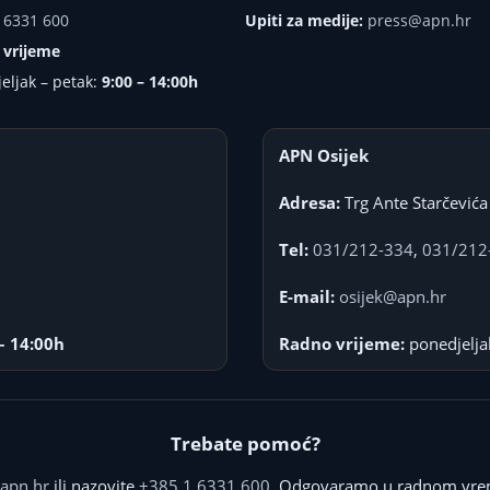
 6331 600
Upiti za medije:
press@apn.hr
 vrijeme
eljak – petak:
9:00 – 14:00h
APN Osijek
Adresa:
Trg Ante Starčevića
Tel:
031/212-334
,
031/212
E-mail:
osijek@apn.hr
– 14:00h
Radno vrijeme:
ponedjelja
Trebate pomoć?
apn.hr
ili nazovite
+385 1 6331 600
. Odgovaramo u radnom vre