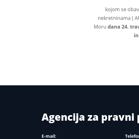
kojom se obavj
nekretninama ( A
Moru
dana 24. tra
in
Agencija za pravn
E-mail:
Telefo