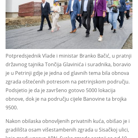
Potpredsjednik Vlade i ministar Branko Bačić, u pratnji
državnog tajnika Tončija Glavinića i suradnika, boravio
je u Petrinji gdje je jedna od glavnih tema bila obnova
zgrada oštećenih potresom na petrinjskom području.
Podsjetio je da je završeno gotovo 5000 lokacija
obnove, dok je na području cijele Banovine ta brojka
9500.
Nakon obilaska obnovljenih privatnih kuća, obišao je i
gradilišta osam višestambenih zgrada u Sisačkoj ulici,