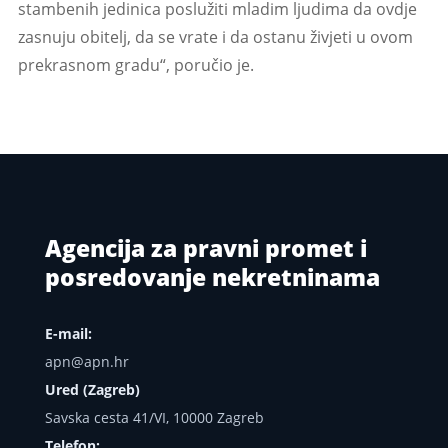
stambenih jedinica poslužiti mladim ljudima da ovdje
zasnuju obitelj, da se vrate i da ostanu živjeti u ovom
prekrasnom gradu“, poručio je.
Agencija za pravni promet i
posredovanje nekretninama
E-mail:
apn@apn.hr
Ured (Zagreb)
Savska cesta 41/VI, 10000 Zagreb
Telefon: