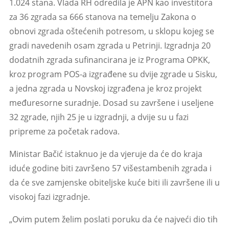
1.024 stana. Vlada RH odredila je APN kao investitora
za 36 zgrada sa 666 stanova na temelju Zakona o
obnovi zgrada oštećenih potresom, u sklopu kojeg se
gradi navedenih osam zgrada u Petrinji. Izgradnja 20
dodatnih zgrada sufinancirana je iz Programa OPKK,
kroz program POS-a izgrađene su dvije zgrade u Sisku,
a jedna zgrada u Novskoj izgrađena je kroz projekt
međuresorne suradnje. Dosad su završene i useljene
32 zgrade, njih 25 je u izgradnji, a dvije su u fazi
pripreme za početak radova.
Ministar Bačić istaknuo je da vjeruje da će do kraja
iduće godine biti završeno 57 višestambenih zgrada i
da će sve zamjenske obiteljske kuće biti ili završene ili u
visokoj fazi izgradnje.
„Ovim putem želim poslati poruku da će najveći dio tih