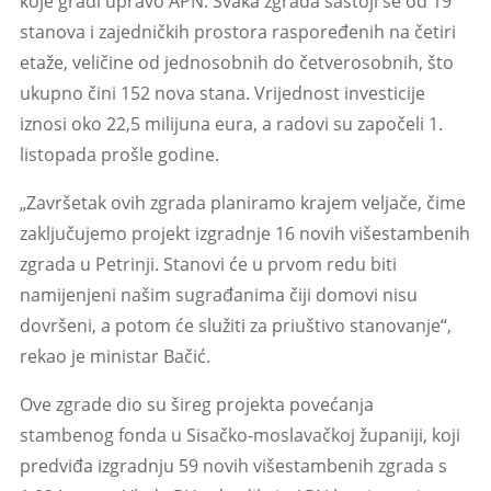
koje gradi upravo APN. Svaka zgrada sastoji se od 19
stanova i zajedničkih prostora raspoređenih na četiri
etaže, veličine od jednosobnih do četverosobnih, što
ukupno čini 152 nova stana. Vrijednost investicije
iznosi oko 22,5 milijuna eura, a radovi su započeli 1.
listopada prošle godine.
„Završetak ovih zgrada planiramo krajem veljače, čime
zaključujemo projekt izgradnje 16 novih višestambenih
zgrada u Petrinji. Stanovi će u prvom redu biti
namijenjeni našim sugrađanima čiji domovi nisu
dovršeni, a potom će služiti za priuštivo stanovanje“,
rekao je ministar Bačić.
Ove zgrade dio su šireg projekta povećanja
stambenog fonda u Sisačko-moslavačkoj županiji, koji
predviđa izgradnju 59 novih višestambenih zgrada s