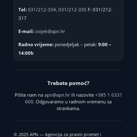
Tel:
031/212-334
,
031/212-335
F: 031/212-
317
E-mail:
osijek@apn.hr
Radno vrijeme:
ponedjeljak – petak:
9:00 –
14:00h
Trebate pomoć?
Pišite nam na
apn@apn.hr
ili nazovite
+385 1 6331
600
. Odgovaramo u radnom vremenu sa
strankama.
©
2025
APN — Agencija za pravni promet i