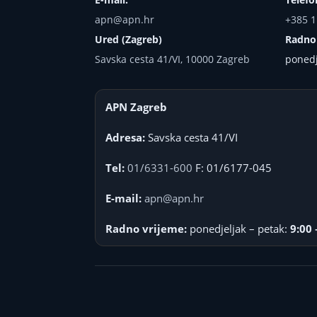
apn@apn.hr
+385 1
Ured (Zagreb)
Radno
Savska cesta 41/VI, 10000 Zagreb
ponedj
APN Zagreb
Adresa:
Savska cesta 41/VI
Tel:
01/6331-600
F: 01/6177-045
E-mail:
apn@apn.hr
Radno vrijeme:
ponedjeljak – petak:
9:00 