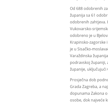
Od 688 odobrenih zah
županija sa 61 odobr
odobrenih zahtjeva. I
Vukovarsko-srijemske
odobreno je u Bjelov
Krapinsko-zagorske i
je u Sisačko-moslavač
Varaždinska županija 
podravskoj županiji, 
županije, uključujuć
Prosječna dob podnosi
Grada Zagreba, a naj
dopunama Zakona o dr
osobe, dok najveće ku