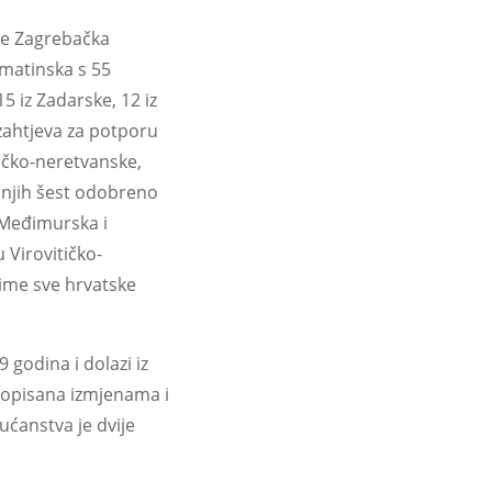
ede Zagrebačka
lmatinska s 55
5 iz Zadarske, 12 iz
zahtjeva za potporu
ačko-neretvanske,
 njih šest odobreno
, Međimurska i
 Virovitičko-
Time sve hrvatske
 godina i dolazi iz
propisana izmjenama i
ćanstva je dvije