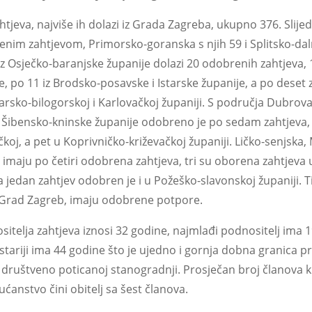
tjeva, najviše ih dolazi iz Grada Zagreba, ukupno 376. Slij
enim zahtjevom, Primorsko-goranska s njih 59 i Splitsko-da
z Osječko-baranjske županije dolazi 20 odobrenih zahtjeva, 1
, po 11 iz Brodsko-posavske i Istarske županije, a po deset 
arsko-bilogorskoj i Karlovačkoj županiji. S područja Dubrov
 Šibensko-kninske županije odobreno je po sedam zahtjeva,
koj, a pet u Koprivničko-križevačkoj županiji. Ličko-senjska
imaju po četiri odobrena zahtjeva, tri su oborena zahtjeva u
a jedan zahtjev odobren je i u Požeško-slavonskoj županiji. 
i Grad Zagreb, imaju odobrene potpore.
telja zahtjeva iznosi 32 godine, najmlađi podnositelj ima 19
stariji ima 44 godine što je ujedno i gornja dobna granica 
uštveno poticanoj stanogradnji. Prosječan broj članova ku
ćanstvo čini obitelj sa šest članova.