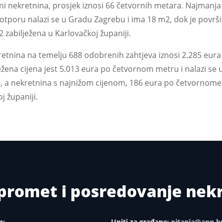
ini nekretnina, prosjek iznosi 66 četvornih metara. Najmanja
otporu nalazi se u Gradu Zagrebu i ima 18 m2, dok je povr
zabilježena u Karlovačkoj županiji.
retnina na temelju 688 odobrenih zahtjeva iznosi 2.285 eur
ežena cijena jest 5.013 eura po četvornom metru i nalazi se u
i, a nekretnina s najnižom cijenom, 186 eura po četvornome 
j županiji.
i promet i posredovanje ne
n:
Upiti za građane:
pitanja@apn.h