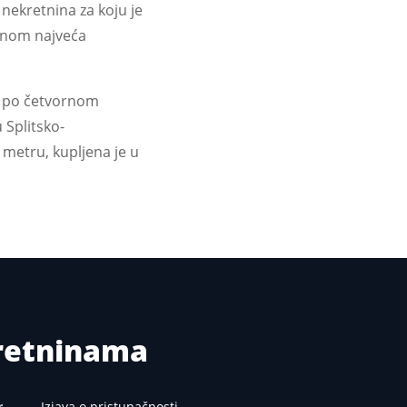
 nekretnina za koju je
šinom najveća
a po četvornom
 Splitsko-
metru, kupljena je u
kretninama
r
Izjava o pristupačnosti