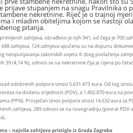
nji prve stambene nekretnine, nakon što su 5
e prijave stupanjem na snagu Pravilnika o 
stambene nekretnine. Riječ je o trajnoj mjer
ma i mladim obiteljima kojom se nastoji ola
mbenog pitanja.
rimljenih zahtjeva, obrađeno je njih 941, od čega je 700 zah
688 zahtjeva, 124 zahtjeva upućena su na dopunu dokument
g neispunjavanja zakonskih uvjeta ili zbog povlačenja zahtj
jih 39 (4,14 %), odnosi se na nekretnine čija je cijena po č
sad odobrenih potpora iznosi 5.631.473 eura. Od tog iznosa
poreza na dodanu vrijednost (PDV), a 1.402.870 eura na po
ma (PPN). Prosječan iznos potpore iznosi 14.632 eura za P
enih zahtjeva, 289 odnosi se na novogradnju (povrat PDV-a),
a).
ma – najviše zahtjeva pristiglo iz Grada Zagreba