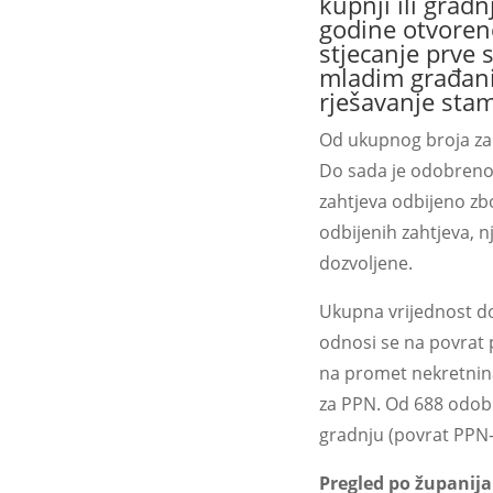
kupnji ili grad
godine otvoren
stjecanje prve 
mladim građani
rješavanje sta
Od ukupnog broja zap
Do sada je odobreno 
zahtjeva odbijeno zbo
odbijenih zahtjeva, n
dozvoljene.
Ukupna vrijednost do
odnosi se na povrat 
na promet nekretnina
za PPN. Od 688 odobr
gradnju (povrat PPN-
Pregled po županija