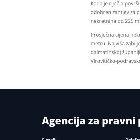
Kada je riječ o površ
odobren zahtjev za p
nekretnina od 225 m2 
Prosječna cijena nek
metru. Najviša zabilj
dalmatinskoj županij
Virovitičko-podravsko
Agencija za pravn
E-mail:
Telefo