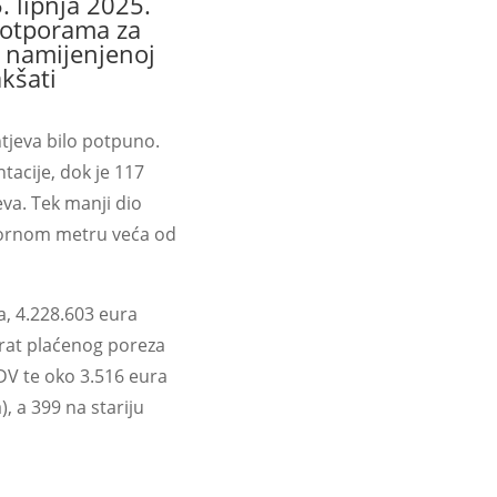
. lipnja 2025.
potporama za
i namijenjenoj
kšati
tjeva bilo potpuno.
acije, dok je 117
eva. Tek manji dio
etvornom metru veća od
, 4.228.603 eura
vrat plaćenog poreza
DV te oko 3.516 eura
 a 399 na stariju