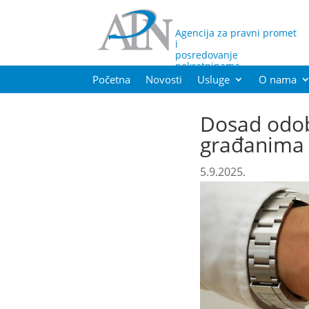
Agencija za pravni promet
i
posredovanje
nekretninama
Početna
Novosti
Usluge
O nama
Dosad odob
građanima 
5.9.2025.