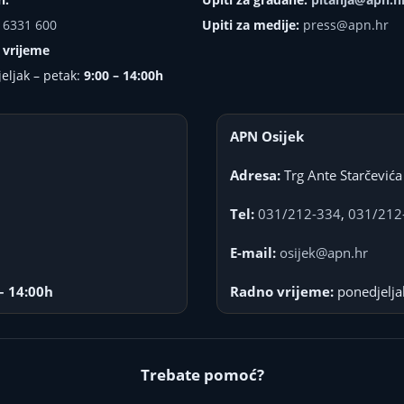
 6331 600
Upiti za medije:
press@apn.hr
 vrijeme
eljak – petak:
9:00 – 14:00h
APN Osijek
Adresa:
Trg Ante Starčevića
Tel:
031/212-334
,
031/212
E-mail:
osijek@apn.hr
– 14:00h
Radno vrijeme:
ponedjelja
Trebate pomoć?