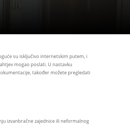
guće su isključivo internetskim putem, i
zahtjev mogao poslati.
U nastavku
dokumentacije, također možete pregledati
ju izvanbračne zajednice ili neformalnog