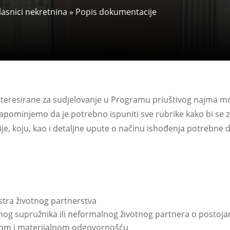
vlasnici nekretnina
»
Popis dokumentacije
nteresirane za sudjelovanje u Programu priuštivog najma mo
pominjemo da je potrebno ispuniti sve rubrike kako bi se 
, koju, kao i detaljne upute o načinu ishođenja potrebne 
gistra životnog partnerstva
nog supružnika ili neformalnog životnog partnera o postojan
nom i materijalnom odgovornošću