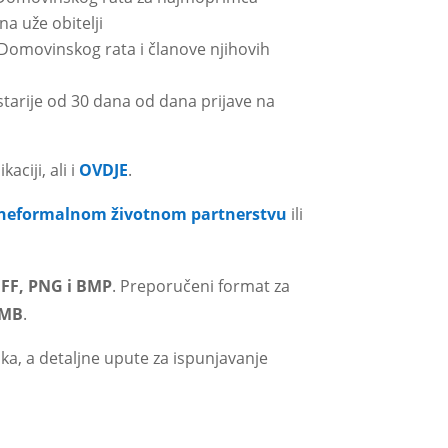
na uže obitelji
 Domovinskog rata i članove njihovih
starije od 30 dana od dana prijave na
aciji, ali i
OVDJE
.
o neformalnom životnom partnerstvu
ili
TIFF, PNG i BMP
. Preporučeni format za
 MB
.
rika, a detaljne upute za ispunjavanje