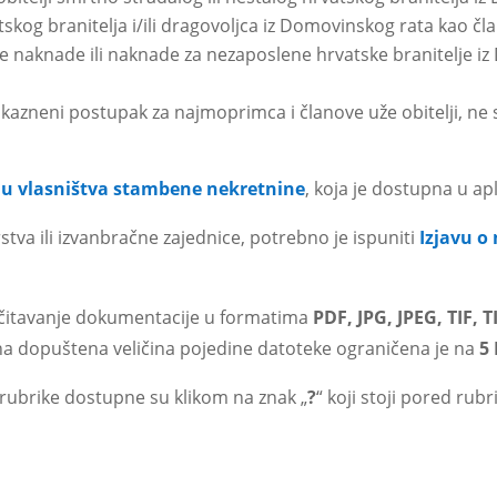
skog branitelja i/ili dragovoljca iz Domovinskog rata kao čla
 naknade ili naknade za nezaposlene hrvatske branitelje iz
i kazneni postupak za najmoprimca i članove uže obitelji, ne 
ju vlasništva stambene nekretnine
, koja je dostupna u aplik
tva ili izvanbračne zajednice, potrebno je ispuniti
Izjavu 
čitavanje dokumentacije u formatima
PDF, JPG, JPEG, TIF, 
a dopuštena veličina pojedine datoteke ograničena je na
5
rubrike dostupne su klikom na znak „
?
“ koji stoji pored rub