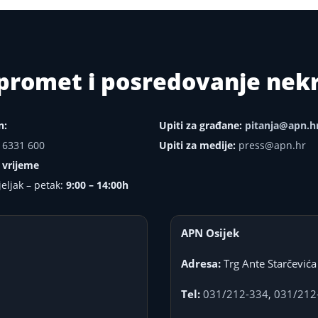
i promet i posredovanje ne
n:
Upiti za građane:
pitanja@apn.h
 6331 600
Upiti za medije:
press@apn.hr
 vrijeme
eljak – petak:
9:00 – 14:00h
APN Osijek
Adresa:
Trg Ante Starčevića
Tel:
031/212-334
,
031/212