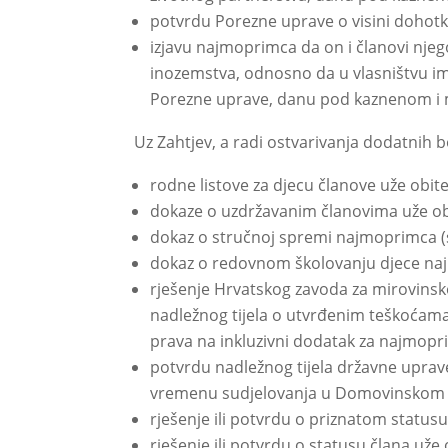
potvrdu Porezne uprave o visini dohotka
izjavu najmoprimca da on i članovi nje
inozemstva, odnosno da u vlasništvu i
Porezne uprave, danu pod kaznenom i
Uz Zahtjev, a radi ostvarivanja dodatnih b
rodne listove za djecu članove uže obit
dokaze o uzdržavanim članovima uže ob
dokaz o stručnoj spremi najmoprimca (
dokaz o redovnom školovanju djece najm
rješenje Hrvatskog zavoda za mirovinsko
nadležnog tijela o utvrđenim teškoćama 
prava na inkluzivni dodatak za najmoprimc
potvrdu nadležnog tijela državne uprave
vremenu sudjelovanja u Domovinskom 
rješenje ili potvrdu o priznatom statu
rješenje ili potvrdu o statusu člana uže