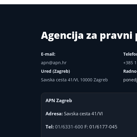
Agencija za pravn
E-mail:
Telefo
apn@apn.hr
+385 1
Ured (Zagreb)
Radno
Savska cesta 41/VI, 10000 Zagreb
ponedj
APN Zagreb
Adresa:
Savska cesta 41/VI
Tel:
01/6331-600
F: 01/6177-045