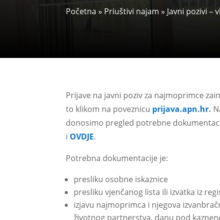
Početna
»
Priuštivi najam
»
Javni pozivi – 
Prijave na javni poziv za najmoprimce zai
to klikom na poveznicu
prijava.apn.hr
.
Na
donosimo pregled potrebne dokumentacije
i
OVDJE
.
Potrebna dokumentacije je:
presliku osobne iskaznice
presliku vjenčanog lista ili izvatka iz re
izjavu najmoprimca i njegova izvanbrač
životnog partnerstva, danu pod kazne