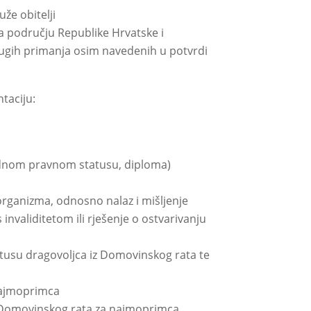
že obitelji
a području Republike Hrvatske i
ugih primanja osim navedenih u potvrdi
taciju:
radnom pravnom statusu, diploma)
organizma, odnosno nalaz i mišljenje
nvaliditetom ili rješenje o ostvarivanju
tatusu dragovoljca iz Domovinskog rata te
 najmoprimca
 iz Domovinskog rata za najmoprimca