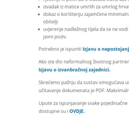
izvadak iz matice umrlih za umrlog hrvat
dokaz o korištenju zajamčene minimalne
obitelji
uvjerenje nadležnog tijela da se ne vod
javni poziv.
Potrebno je ispuniti
Izjavu o nepostojan
Ako ste dio neformalnog životnog partners
Izjavu o izvanbračnoj zajednici.
Skrećemo pažnju da sustav omogućava u
učitavanje dokumenata je PDF. Maksimaln
Upute za ispunjavanje svake pojedinačne 
dostupne su i
OVDJE
.