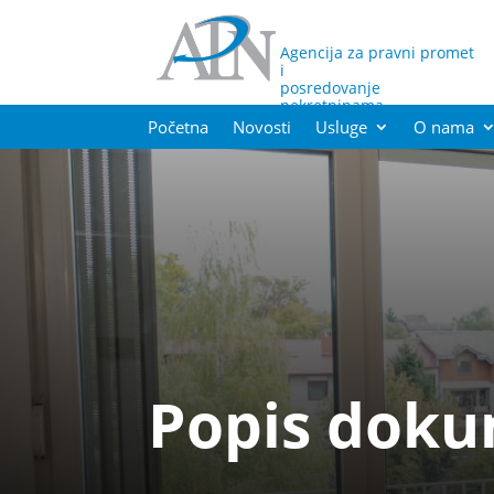
Agencija za pravni promet
i
posredovanje
nekretninama
Početna
Novosti
Usluge
O nama
Popis doku