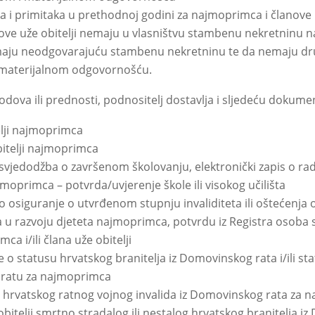
 i primitaka u prethodnoj godini za najmoprimca i članove u
gove uže obitelji nemaju u vlasništvu stambenu nekretninu n
maju neodgovarajuću stambenu nekretninu te da nemaju dr
 materijalnom odgovornošću.
odova ili prednosti, podnositelj dostavlja i sljedeću dokumen
elji najmoprimca
itelji najmoprimca
svjedodžba o završenom školovanju, elektronički zapis o 
oprimca – potvrda/uvjerenje škole ili visokog učilišta
 osiguranje o utvrđenom stupnju invaliditeta ili oštećenja 
u razvoju djeteta najmoprimca, potvrdu iz Registra osoba s i
a i/ili člana uže obitelji
 o statusu hrvatskog branitelja iz Domovinskog rata i/ili s
ratu za najmoprimca
su hrvatskog ratnog vojnog invalida iz Domovinskog rata za
 obitelji smrtno stradalog ili nestalog hrvatskog branitelja