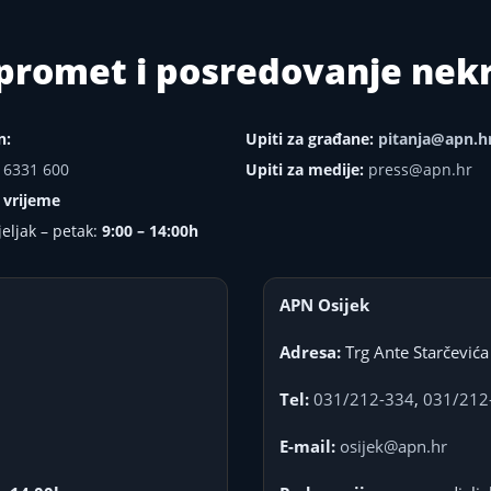
i promet i posredovanje ne
n:
Upiti za građane:
pitanja@apn.h
 6331 600
Upiti za medije:
press@apn.hr
 vrijeme
eljak – petak:
9:00 – 14:00h
APN Osijek
Adresa:
Trg Ante Starčevića
Tel:
031/212-334
,
031/212
E-mail:
osijek@apn.hr