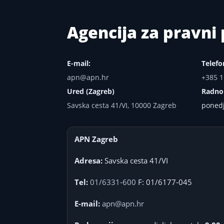
Agencija za pravn
E-mail:
Telefo
apn@apn.hr
+385 1
Ured (Zagreb)
Radno
Savska cesta 41/VI, 10000 Zagreb
ponedj
APN Zagreb
Adresa:
Savska cesta 41/VI
Tel:
01/6331-600
F: 01/6177-045
E-mail:
apn@apn.hr