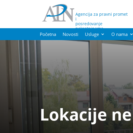
Agencija za pravni promet
i
posredovanje
nekretninama
Početna
Novosti
Usluge
O nama
Lokacije n