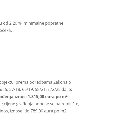
pu od 2,20 %, minimalne popratne
počeka.
objektu, prema odredbama Zakona o
15, 57/18, 66/19, 58/21, i 72/25 dalje:
ađenja iznosi 1.315,00 eura po m²
e cijene građenja odnose se na zemljište,
prinos, iznose do 789,00 eura po m
2