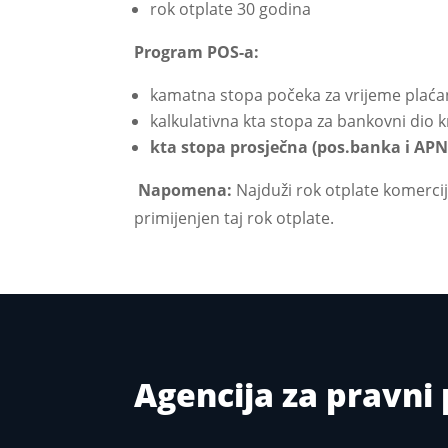
rok otplate 30 godina
Program POS-a:
kamatna stopa počeka za vrijeme plaćan
kalkulativna kta stopa za bankovni dio 
kta stopa prosječna (pos.banka i APN
Napomena:
Najduži rok otplate komercij
primijenjen taj rok otplate.
Agencija za pravn