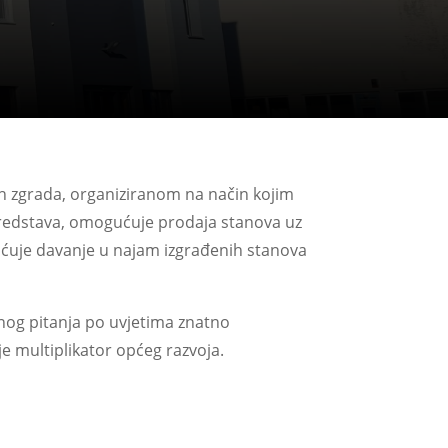
 zgrada, organiziranom na način kojim
h sredstava, omogućuje prodaja stanova uz
ućuje davanje u najam izgrađenih stanova
nog pitanja po uvjetima znatno
e multiplikator općeg razvoja.