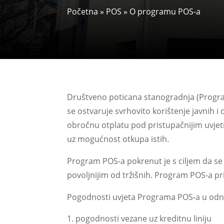
Početna
»
POS
»
O programu POS-a
Društveno poticana stanogradnja (Progr
se ostvaruje svrhovito korištenje javnih 
obročnu otplatu pod pristupačnijim uvjet
uz mogućnost otkupa istih.
Program POS-a pokrenut je s ciljem da s
povoljnijim od tržišnih. Program POS-a pr
Pogodnosti uvjeta Programa POS-a u odnos
pogodnosti vezane uz kreditnu liniju