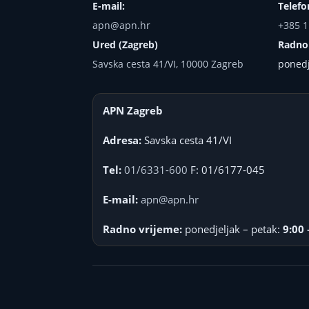
E-mail:
Telefo
apn@apn.hr
+385 1
Ured (Zagreb)
Radno
Savska cesta 41/VI, 10000 Zagreb
ponedj
APN Zagreb
Adresa:
Savska cesta 41/VI
Tel:
01/6331-600
F: 01/6177-045
E-mail:
apn@apn.hr
Radno vrijeme:
ponedjeljak – petak:
9:00 