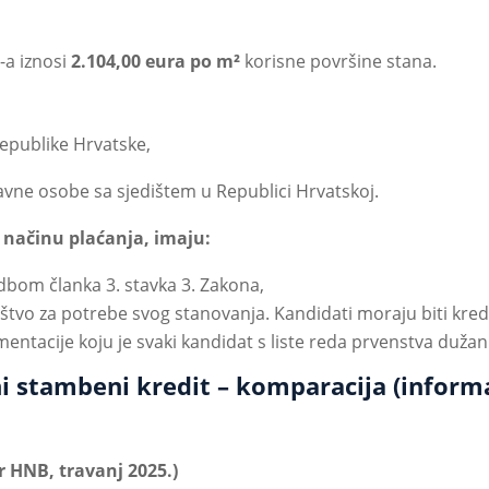
-a iznosi
2.104,00 eura po m²
korisne površine stana.
Republike Hrvatske,
avne osobe sa sjedištem u Republici Hrvatskoj.
 načinu plaćanja, imaju:
dbom članka 3. stavka 3. Zakona,
sništvo za potrebe svog stanovanja. Kandidati moraju biti k
ntacije koju je svaki kandidat s liste reda prvenstva dužan 
i stambeni kredit – komparacija (inform
 HNB, travanj 2025.)