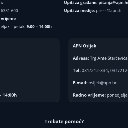
n:
Upiti za građane:
pitanja@apn.h
 6331 600
Upiti za medije:
press@apn.hr
 vrijeme
eljak – petak:
9:00 – 14:00h
APN Osijek
Adresa:
Trg Ante Starčevića
Tel:
031/212-334
,
031/212
E-mail:
osijek@apn.hr
– 14:00h
Radno vrijeme:
ponedjelja
Trebate pomoć?