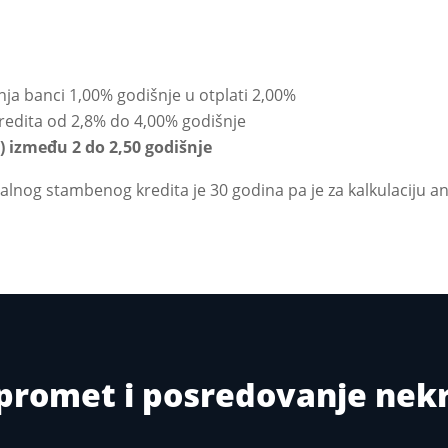
ja banci 1,00% godišnje u otplati 2,00%
kredita od 2,8% do 4,00% godišnje
) između 2 do 2,50 godišnje
alnog stambenog kredita je 30 godina pa je za kalkulaciju 
i promet i posredovanje ne