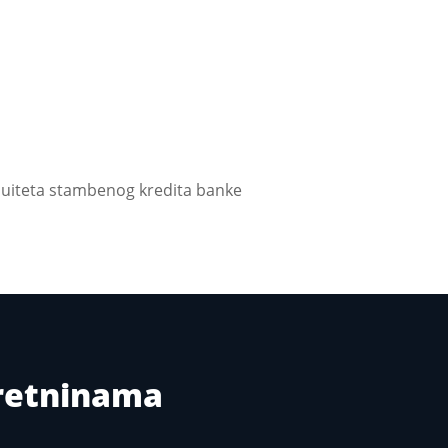
anuiteta stambenog kredita banke
kretninama