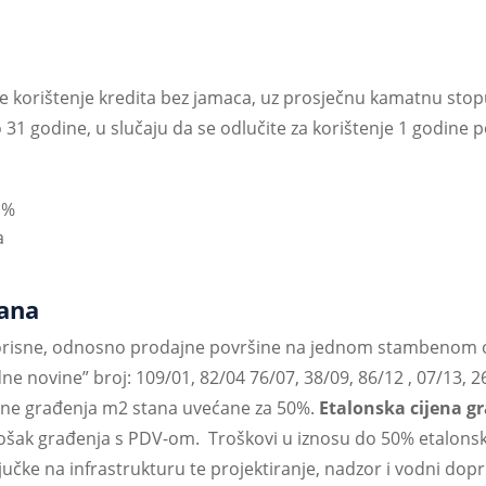
e korištenje kredita bez jamaca, uz prosječnu kamatnu sto
31 godine, u slučaju da se odlučite za korištenje 1 godine 
 %
a
tana
risne, odnosno prodajne površine na jednom stambenom 
 novine” broj: 109/01, 82/04 76/07, 38/09, 86/12 , 07/13, 26/
jene građenja m
2
stana uvećane za 50%.
Etalonska cijena gr
rošak građenja s PDV-om. Troškovi u iznosu do 50% etalonsk
jučke na infrastrukturu te projektiranje, nadzor i vodni do