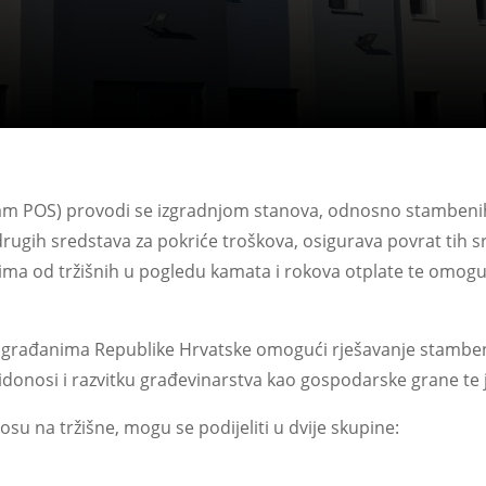
am POS) provodi se izgradnjom stanova, odnosno stambenih
i drugih sredstava za pokriće troškova, osigurava povrat ti
ima od tržišnih u pogledu kamata i rokova otplate te omog
e građanima Republike Hrvatske omogući rješavanje stambe
idonosi i razvitku građevinarstva kao gospodarske grane te j
u na tržišne, mogu se podijeliti u dvije skupine: