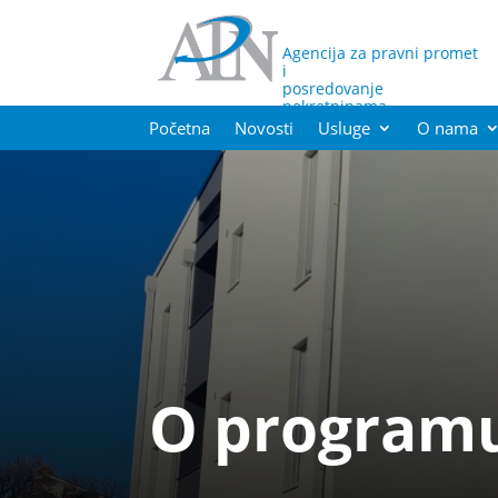
Agencija za pravni promet
i
posredovanje
nekretninama
Početna
Novosti
Usluge
O nama
O program