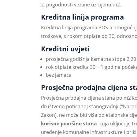
pogodnosti vezane uz cijenu m
2
.
Kreditna linija programa
Kreditna linija programa POS-a omogućuj
troškove, s rokom otplate do 30, odnosno 
Kreditni uvjeti
prosječna godišnja kamatna stopa 2,20
rok otplate kredita 30 + 1 godina poček
bez jamaca
Prosječna prodajna cijena s
Prosječna prodajna cijena stana po m
2
ko
društveno poticanoj stanogradnji (“Narodne
Zakon), ne može biti viša od etalonske ci
korisne površine stana
koja uključuje t
uređenje komunalne infrastrukture i prikl