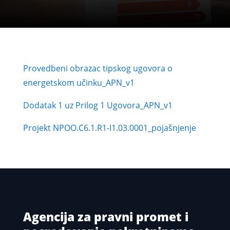
Provedbeni obrazac tipskog ugovora o
energetskom učinku_APN_v1
Dodatak 1 uz Prilog 1 Ugovora_APN_v1
Projekt NPOO.C6.1.R1-I1.03.0001_
pojašnjenje
Agencija za pravni promet i