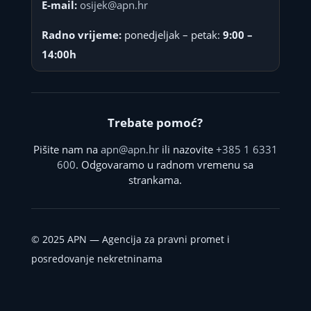
E-mail:
osijek@apn.hr
Radno vrijeme:
ponedjeljak – petak:
9:00 –
14:00h
Trebate pomoć?
Pišite nam na
apn@apn.hr
ili nazovite
+385 1 6331
600
. Odgovaramo u radnom vremenu sa
strankama.
©
2025
APN — Agencija za pravni promet i
posredovanje nekretninama