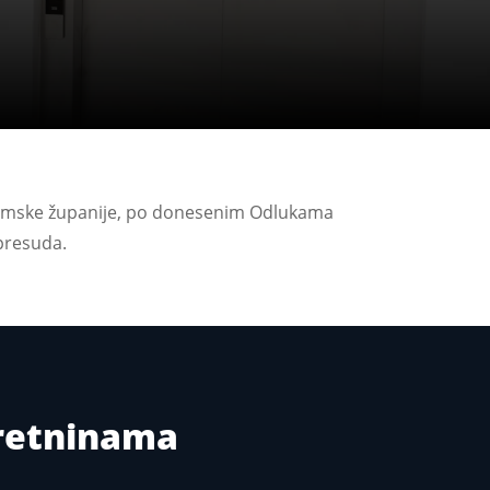
ijemske županije, po donesenim Odlukama
presuda.
kretninama