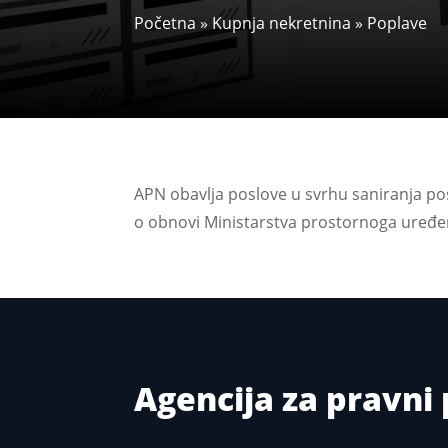
Početna
»
Kupnja nekretnina
»
Poplave
APN obavlja poslove u svrhu saniranja p
o obnovi Ministarstva prostornoga uređen
Agencija za pravn