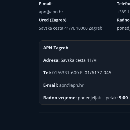
E-mail:
Telefo
apn@apn.hr
+385 1
Ured (Zagreb)
Radno
Savska cesta 41/VI, 10000 Zagreb
ponedj
APN Zagreb
Adresa:
Savska cesta 41/VI
Tel:
01/6331-600
F: 01/6177-045
E-mail:
apn@apn.hr
Radno vrijeme:
ponedjeljak – petak:
9:00 