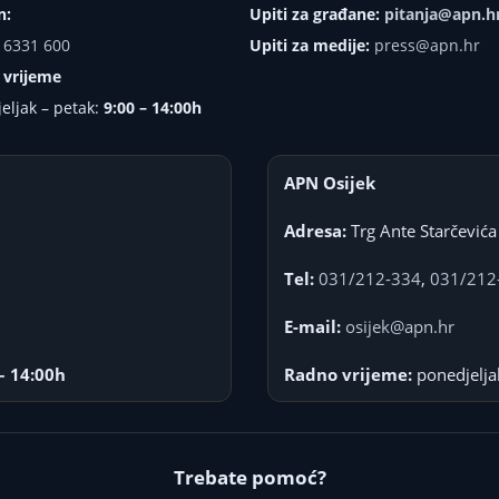
n:
Upiti za građane:
pitanja@apn.h
 6331 600
Upiti za medije:
press@apn.hr
 vrijeme
eljak – petak:
9:00 – 14:00h
APN Osijek
Adresa:
Trg Ante Starčevića
Tel:
031/212-334
,
031/212
E-mail:
osijek@apn.hr
– 14:00h
Radno vrijeme:
ponedjelja
Trebate pomoć?