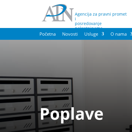
Agencija za pravni promet
i
posredovanje
nekretninama
Početna
Novosti
Usluge
O nama
Poplave