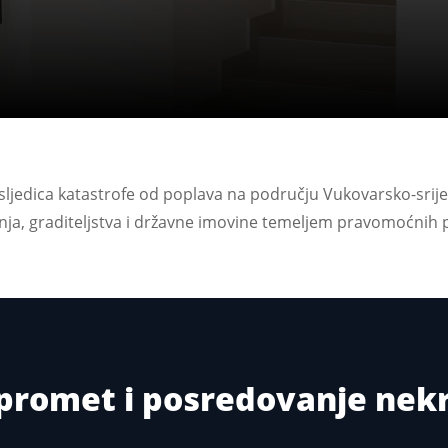
osljedica katastrofe od poplava na području Vukovarsko-sr
ja, graditeljstva i državne imovine temeljem pravomoćnih 
i promet i posredovanje ne